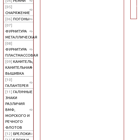
[04]
РЕМНИ
по
[05]
СНАРЯЖЕНИЕ
[06]
ПОГОНЫ
[07]
ФУРНИТУРА
МЕТАЛЛИЧЕСКАЯ
[08]
ФУРНИТУРА
ПЛАСТМАССОВАЯ
[09]
КАНИТЕЛЬ,
КАНИТЕЛЬНАЯ
ВЫШИВКА
[10]
ГАЛАНТЕРЕЯ
[11]
ГАЛУННЫЕ
ЗНАКИ
РАЗЛИЧИЯ
ВМФ,
МОРСКОГО И
РЕЧНОГО
ФЛОТОВ
[12]
БРЕЛОКИ
[13]
БЛЯХИ И