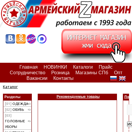
Главная
НОВИНКИ
Каталоги
Прайс
Сотрудничество
Розница
Магазины СПб
Опт
Вакансии
Контакты
Каталог
Рекомендуемые товары
Разделы
Пои
[01]
ОДЕЖДА
[02]
ОБУВЬ
[03]
ГОЛОВНЫЕ
И
УБОРЫ
Ра