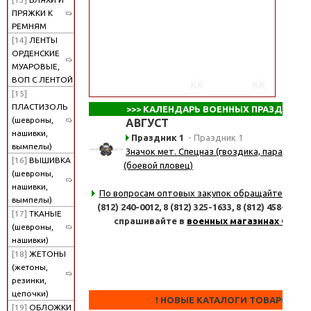
ПРЯЖКИ К
РЕМНЯМ
[14]
ЛЕНТЫ
ОРДЕНСКИЕ
МУАРОВЫЕ,
ВОП С ЛЕНТОЙ
[15]
ПЛАСТИЗОЛЬ
>>>
КАЛЕНДАРЬ ВОЕННЫХ ПРАЗДНИКО
(шевроны,
АВГУСТ
нашивки,
Праздник 1
- Праздник 1
вымпелы)
Значок мет. Спецназ (гвоздика, парашют, 
[16]
ВЫШИВКА
(боевой пловец)
(шевроны,
нашивки,
По вопросам оптовых закупок обращайтесь
по 
вымпелы)
(812) 240-0012,
8 (812) 325-1633,
8 (812) 458-8347
[17]
ТКАНЫЕ
спрашивайте в
военных магазинах СПб
(шевроны,
нашивки)
[18]
ЖЕТОНЫ
(жетоны,
резинки,
цепочки)
! НОВЫЕ КАТАЛОГИ ТОВАРОВ !
[19]
ОБЛОЖКИ