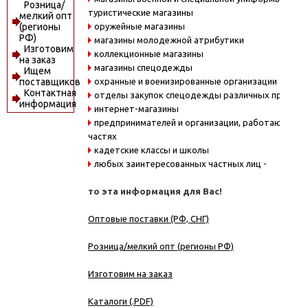
Розница/
туристические магазины
мелкий опт
оружейные магазины
(регионы
РФ)
магазины молодежной атрибутики
Изготовим
коллекционные магазины
на заказ
магазины спецодежды
Ищем
охранные и военизированные организации
поставщиков
Контактная
отделы закупок спецодежды различных предпри
информация
интернет-магазины
предпринимателей и организации, работающие в
частях
кадетские классы и школы
любых заинтересованных частных лиц -
то эта информация для Вас!
Оптовые поставки (РФ, СНГ)
Розница/мелкий опт (регионы РФ)
Изготовим на заказ
Каталоги (.PDF)