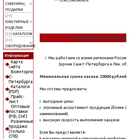
СУВЕНИРЫ,
ПОДАРКИ
[29]
ЮВЕЛИРНЫЕ
ИЗДЕЛИЯ
[30]
КАТАЛОГИ
ОПТОВОМУ ПОКУПАТЕЛЮ
[33]
ОБОРУДОВАНИЕ
Информация
Мы работаем со всеми регионами Российской
Карта
(кроме Санкт-Петербурга и Лен. области)
сайта
Военторги
Минимальная сумма заказа: 20000 рублей.
С-
Петербурга
Каталоги
Мы готовы предложить:
(PDF)
Прайс-
выгодные цены
лист
Оптовые
огромный ассортимент продукции (более 20000
поставки
наименований)
(РФ, СНГ)
высокую скорость выполнения заказов
Розничные
продажи
(только
Если Вы представляете:
СПб)
магазины военной и специальной униформы - охо