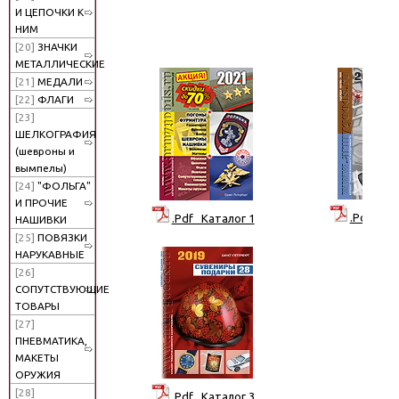
И ЦЕПОЧКИ К
НИМ
[20]
ЗНАЧКИ
МЕТАЛЛИЧЕСКИЕ
[21]
МЕДАЛИ
[22]
ФЛАГИ
[23]
ШЕЛКОГРАФИЯ
(шевроны и
вымпелы)
[24]
"ФОЛЬГА"
И ПРОЧИЕ
.Pdf Кат
.Pdf Каталог 1
НАШИВКИ
[25]
ПОВЯЗКИ
НАРУКАВНЫЕ
[26]
СОПУТСТВУЮЩИЕ
ТОВАРЫ
[27]
ПНЕВМАТИКА,
МАКЕТЫ
ОРУЖИЯ
[28]
.Pdf Каталог 3