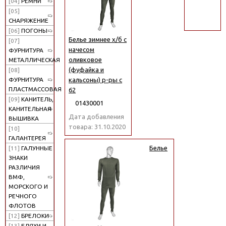
[04]
РЕМНИ
поиск
[05]
СНАРЯЖЕНИЕ
[06]
ПОГОНЫ
Белье зимнее х/б с
[07]
начесом
ФУРНИТУРА
оливковое
МЕТАЛЛИЧЕСКАЯ
(фуфайка и
[08]
кальсоны) р-ры с
ФУРНИТУРА
ПЛАСТМАССОВАЯ
62
[09]
КАНИТЕЛЬ,
01430001
КАНИТЕЛЬНАЯ
Дата добавления
ВЫШИВКА
товара: 31.10.2020
[10]
ГАЛАНТЕРЕЯ
Белье
[11]
ГАЛУННЫЕ
ЗНАКИ
РАЗЛИЧИЯ
ВМФ,
МОРСКОГО И
РЕЧНОГО
ФЛОТОВ
[12]
БРЕЛОКИ
[13]
БЛЯХИ И