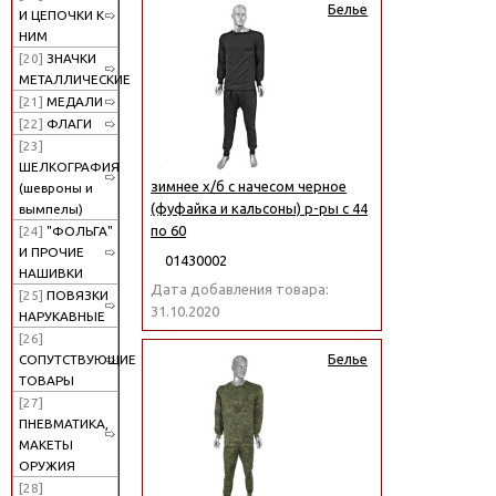
Белье
И ЦЕПОЧКИ К
НИМ
[20]
ЗНАЧКИ
МЕТАЛЛИЧЕСКИЕ
[21]
МЕДАЛИ
[22]
ФЛАГИ
[23]
ШЕЛКОГРАФИЯ
зимнее х/б с начесом черное
(шевроны и
(фуфайка и кальсоны) р-ры с 44
вымпелы)
по 60
[24]
"ФОЛЬГА"
И ПРОЧИЕ
01430002
НАШИВКИ
Дата добавления товара:
[25]
ПОВЯЗКИ
31.10.2020
НАРУКАВНЫЕ
[26]
Белье
СОПУТСТВУЮЩИЕ
ТОВАРЫ
[27]
ПНЕВМАТИКА,
МАКЕТЫ
ОРУЖИЯ
[28]