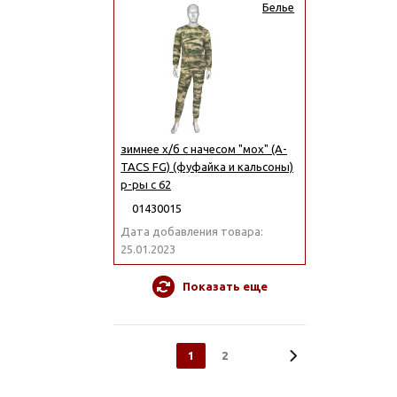
Белье
зимнее х/б с начесом "мох" (A-
TACS FG) (фуфайка и кальсоны)
р-ры с 62
01430015
Дата добавления товара:
25.01.2023
Показать еще
1
2