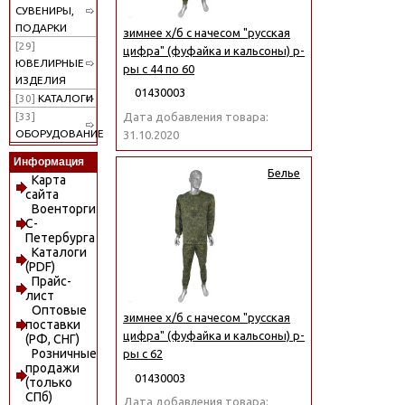
СУВЕНИРЫ,
ПОДАРКИ
зимнее х/б с начесом "русская
[29]
цифра" (фуфайка и кальсоны) р-
ЮВЕЛИРНЫЕ
ры с 44 по 60
ИЗДЕЛИЯ
01430003
[30]
КАТАЛОГИ
Дата добавления товара:
[33]
ОБОРУДОВАНИЕ
31.10.2020
Информация
Белье
Карта
сайта
Военторги
С-
Петербурга
Каталоги
(PDF)
Прайс-
лист
Оптовые
зимнее х/б с начесом "русская
поставки
цифра" (фуфайка и кальсоны) р-
(РФ, СНГ)
Розничные
ры с 62
продажи
01430003
(только
СПб)
Дата добавления товара: