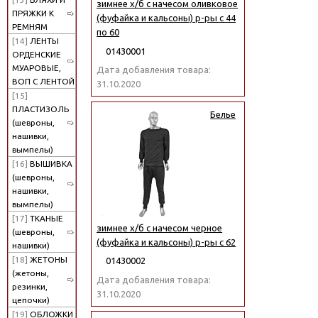
зимнее х/б с начесом оливковое
ПРЯЖКИ К
(фуфайка и кальсоны) р-ры с 44
РЕМНЯМ
по 60
[14]
ЛЕНТЫ
01430001
ОРДЕНСКИЕ
МУАРОВЫЕ,
Дата добавления товара:
ВОП С ЛЕНТОЙ
31.10.2020
[15]
ПЛАСТИЗОЛЬ
Белье
(шевроны,
нашивки,
вымпелы)
[16]
ВЫШИВКА
(шевроны,
нашивки,
вымпелы)
[17]
ТКАНЫЕ
зимнее х/б с начесом черное
(шевроны,
(фуфайка и кальсоны) р-ры с 62
нашивки)
[18]
ЖЕТОНЫ
01430002
(жетоны,
Дата добавления товара:
резинки,
31.10.2020
цепочки)
[19]
ОБЛОЖКИ