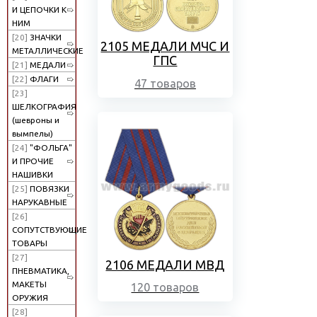
И ЦЕПОЧКИ К
НИМ
[20]
ЗНАЧКИ
2105 МЕДАЛИ МЧС И
МЕТАЛЛИЧЕСКИЕ
ГПС
[21]
МЕДАЛИ
[22]
ФЛАГИ
47 товаров
[23]
ШЕЛКОГРАФИЯ
(шевроны и
вымпелы)
[24]
"ФОЛЬГА"
И ПРОЧИЕ
НАШИВКИ
[25]
ПОВЯЗКИ
НАРУКАВНЫЕ
[26]
СОПУТСТВУЮЩИЕ
ТОВАРЫ
[27]
2106 МЕДАЛИ МВД
ПНЕВМАТИКА,
МАКЕТЫ
120 товаров
ОРУЖИЯ
[28]