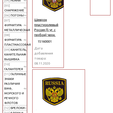
[04]
РЕМНИ
поиск
[05]
СНАРЯЖЕНИЕ
[06]
ПОГОНЫ
Шеврон
[07]
пластизолевый
ФУРНИТУРА
Россия (5-уг. с
МЕТАЛЛИЧЕСКАЯ
гербом) черн.
[08]
ФУРНИТУРА
15160001
ПЛАСТМАССОВАЯ
Дата
[09]
КАНИТЕЛЬ,
добавления
КАНИТЕЛЬНАЯ
товара:
ВЫШИВКА
08.11.2020
[10]
ГАЛАНТЕРЕЯ
[11]
ГАЛУННЫЕ
ЗНАКИ
РАЗЛИЧИЯ
ВМФ,
МОРСКОГО И
РЕЧНОГО
ФЛОТОВ
[12]
БРЕЛОКИ
[13]
БЛЯХИ И