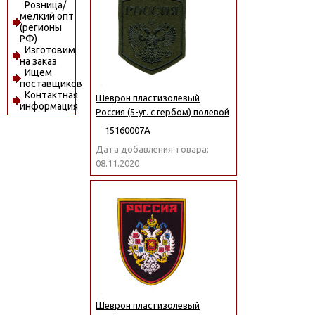
Розница/
мелкий опт
(регионы
РФ)
Изготовим
на заказ
Ищем
поставщиков
Контактная
Шеврон пластизолевый
информация
Россия (5-уг. с гербом) полевой
15160007А
Дата добавления товара:
08.11.2020
Шеврон пластизолевый