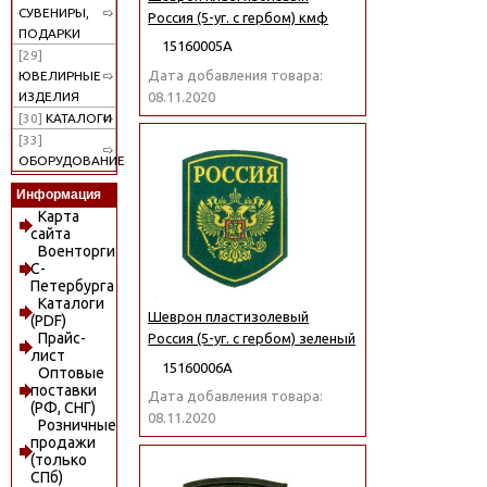
СУВЕНИРЫ,
Россия (5-уг. с гербом) кмф
ПОДАРКИ
15160005А
[29]
Дата добавления товара:
ЮВЕЛИРНЫЕ
08.11.2020
ИЗДЕЛИЯ
[30]
КАТАЛОГИ
[33]
ОБОРУДОВАНИЕ
Информация
Карта
сайта
Военторги
С-
Петербурга
Каталоги
Шеврон пластизолевый
(PDF)
Прайс-
Россия (5-уг. с гербом) зеленый
лист
15160006А
Оптовые
поставки
Дата добавления товара:
(РФ, СНГ)
08.11.2020
Розничные
продажи
(только
СПб)