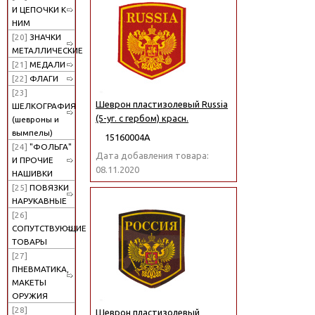
И ЦЕПОЧКИ К
НИМ
[20]
ЗНАЧКИ
МЕТАЛЛИЧЕСКИЕ
[21]
МЕДАЛИ
[22]
ФЛАГИ
[23]
Шеврон пластизолевый Russia
ШЕЛКОГРАФИЯ
(5-уг. с гербом) красн.
(шевроны и
вымпелы)
15160004А
[24]
"ФОЛЬГА"
Дата добавления товара:
И ПРОЧИЕ
08.11.2020
НАШИВКИ
[25]
ПОВЯЗКИ
НАРУКАВНЫЕ
[26]
СОПУТСТВУЮЩИЕ
ТОВАРЫ
[27]
ПНЕВМАТИКА,
МАКЕТЫ
ОРУЖИЯ
[28]
Шеврон пластизолевый