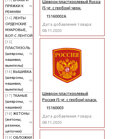
Шеврон пластизолевый Russia
ПРЯЖКИ К
(5-уг. с гербом) черн.
РЕМНЯМ
15160002А
[14]
ЛЕНТЫ
ОРДЕНСКИЕ
Дата добавления товара:
МУАРОВЫЕ,
08.11.2020
ВОП С ЛЕНТОЙ
[15]
ПЛАСТИЗОЛЬ
(шевроны,
нашивки,
вымпелы)
[16]
ВЫШИВКА
(шевроны,
нашивки,
вымпелы)
Шеврон пластизолевый
[17]
ТКАНЫЕ
Россия (5-уг. с гербом) красн.
(шевроны,
нашивки)
15160003
[18]
ЖЕТОНЫ
Дата добавления товара:
(жетоны,
08.11.2020
резинки,
цепочки)
[19]
ОБЛОЖКИ