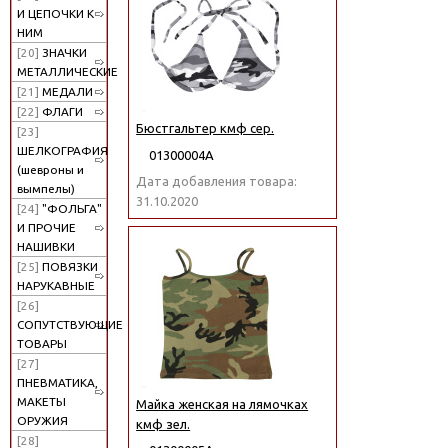
И ЦЕПОЧКИ К
НИМ
[20]
ЗНАЧКИ
МЕТАЛЛИЧЕСКИЕ
[21]
МЕДАЛИ
[22]
ФЛАГИ
Бюстгальтер кмф сер.
[23]
ШЕЛКОГРАФИЯ
01300004А
(шевроны и
Дата добавления товара:
вымпелы)
31.10.2020
[24]
"ФОЛЬГА"
И ПРОЧИЕ
НАШИВКИ
[25]
ПОВЯЗКИ
НАРУКАВНЫЕ
[26]
СОПУТСТВУЮЩИЕ
ТОВАРЫ
[27]
ПНЕВМАТИКА,
МАКЕТЫ
Майка женская на лямочках
ОРУЖИЯ
кмф зел.
[28]