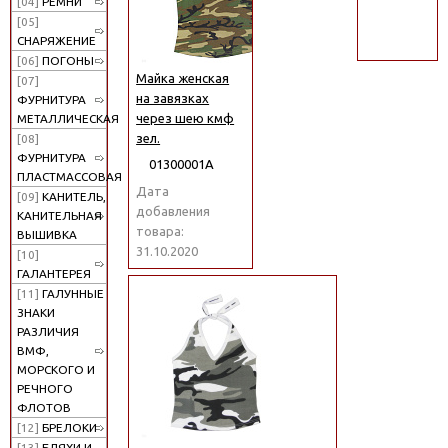
[04]
РЕМНИ
поиск
[05]
СНАРЯЖЕНИЕ
[06]
ПОГОНЫ
Майка женская
[07]
на завязках
ФУРНИТУРА
через шею кмф
МЕТАЛЛИЧЕСКАЯ
зел.
[08]
ФУРНИТУРА
01300001А
ПЛАСТМАССОВАЯ
Дата
[09]
КАНИТЕЛЬ,
добавления
КАНИТЕЛЬНАЯ
товара:
ВЫШИВКА
31.10.2020
[10]
ГАЛАНТЕРЕЯ
[11]
ГАЛУННЫЕ
ЗНАКИ
РАЗЛИЧИЯ
ВМФ,
МОРСКОГО И
РЕЧНОГО
ФЛОТОВ
[12]
БРЕЛОКИ
[13]
БЛЯХИ И