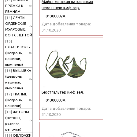
Майка женская на завязках
ПРЯЖКИ К
через шею кмф сер.
РЕМНЯМ
01300002А
[14]
ЛЕНТЫ
ОРДЕНСКИЕ
Дата добавления товара:
МУАРОВЫЕ,
31.10.2020
ВОП С ЛЕНТОЙ
[15]
ПЛАСТИЗОЛЬ
(шевроны,
нашивки,
вымпелы)
[16]
ВЫШИВКА
(шевроны,
нашивки,
вымпелы)
Бюстгальтер кмф зел.
[17]
ТКАНЫЕ
(шевроны,
01300003А
нашивки)
Дата добавления товара:
[18]
ЖЕТОНЫ
31.10.2020
(жетоны,
резинки,
цепочки)
[19]
ОБЛОЖКИ