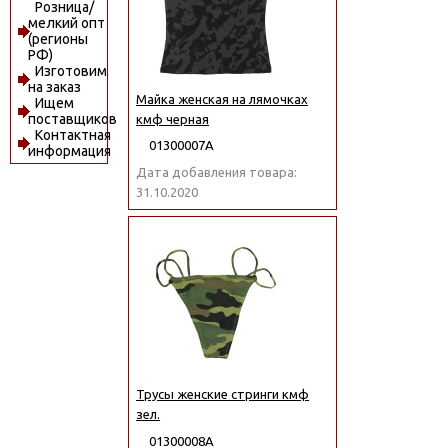
Розница/
мелкий опт
(регионы
РФ)
Изготовим
на заказ
Майка женская на лямочках
Ищем
поставщиков
кмф черная
Контактная
01300007А
информация
Дата добавления товара:
31.10.2020
Трусы женские стринги кмф
зел.
01300008А