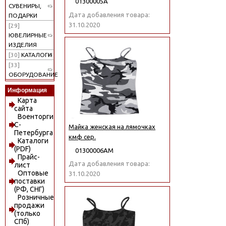
01300005А
СУВЕНИРЫ,
Дата добавления товара:
ПОДАРКИ
31.10.2020
[29]
ЮВЕЛИРНЫЕ
ИЗДЕЛИЯ
[30]
КАТАЛОГИ
[33]
ОБОРУДОВАНИЕ
Информация
Карта
сайта
Военторги
С-
Майка женская на лямочках
Петербурга
кмф сер.
Каталоги
(PDF)
01300006АМ
Прайс-
Дата добавления товара:
лист
Оптовые
31.10.2020
поставки
(РФ, СНГ)
Розничные
продажи
(только
СПб)