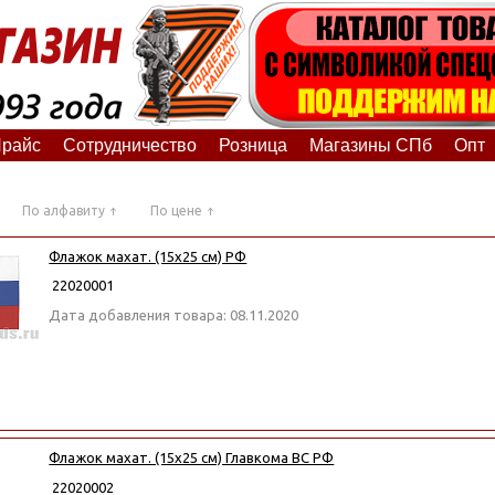
райс
Сотрудничество
Розница
Магазины СПб
Опт
По алфавиту
По цене
Флажок махат. (15х25 см) РФ
22020001
Дата добавления товара: 08.11.2020
Флажок махат. (15х25 см) Главкома ВС РФ
22020002