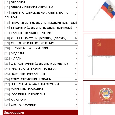
[12]
БРЕЛОКИ
[13]
БЛЯХИ И ПРЯЖКИ К РЕМНЯМ
[14]
ЛЕНТЫ ОРДЕНСКИЕ МУАРОВЫЕ, ВОП С
ЛЕНТОЙ
[15]
ПЛАСТИЗОЛЬ (шевроны, нашивки, вымпелы)
[16]
ВЫШИВКА (шевроны, нашивки, вымпелы)
[17]
ТКАНЫЕ (шевроны, нашивки)
[18]
ЖЕТОНЫ (жетоны, резинки, цепочки)
[19]
ОБЛОЖКИ И ЦЕПОЧКИ К НИМ
[20]
ЗНАЧКИ МЕТАЛЛИЧЕСКИЕ
[21]
МЕДАЛИ
[22]
ФЛАГИ
[23]
ШЕЛКОГРАФИЯ (шевроны и вымпелы)
[24]
"ФОЛЬГА" И ПРОЧИЕ НАШИВКИ
[25]
ПОВЯЗКИ НАРУКАВНЫЕ
[26]
СОПУТСТВУЮЩИЕ ТОВАРЫ
[27]
ПНЕВМАТИКА, МАКЕТЫ ОРУЖИЯ
[28]
СУВЕНИРЫ, ПОДАРКИ
[29]
ЮВЕЛИРНЫЕ ИЗДЕЛИЯ
[30]
КАТАЛОГИ
[33]
ОБОРУДОВАНИЕ
Информация