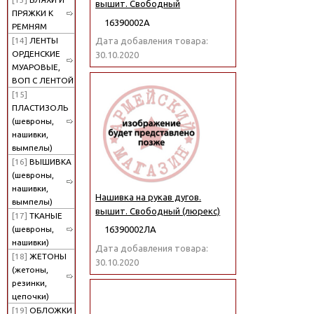
вышит. Свободный
ПРЯЖКИ К
16390002А
РЕМНЯМ
[14]
ЛЕНТЫ
Дата добавления товара:
ОРДЕНСКИЕ
30.10.2020
МУАРОВЫЕ,
ВОП С ЛЕНТОЙ
[15]
ПЛАСТИЗОЛЬ
(шевроны,
нашивки,
вымпелы)
[16]
ВЫШИВКА
(шевроны,
нашивки,
Нашивка на рукав дугов.
вымпелы)
вышит. Свободный (люрекс)
[17]
ТКАНЫЕ
(шевроны,
16390002ЛА
нашивки)
Дата добавления товара:
[18]
ЖЕТОНЫ
30.10.2020
(жетоны,
резинки,
цепочки)
[19]
ОБЛОЖКИ