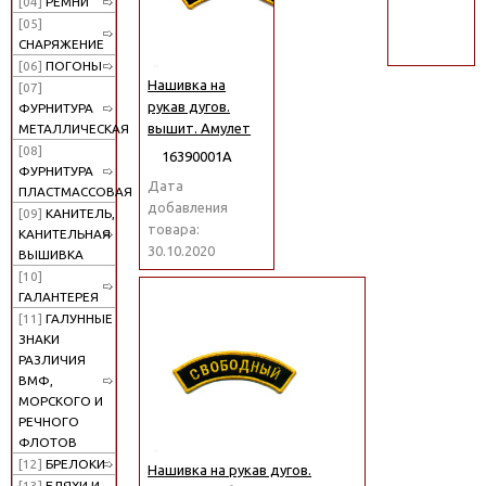
[04]
РЕМНИ
поиск
[05]
СНАРЯЖЕНИЕ
[06]
ПОГОНЫ
Нашивка на
[07]
рукав дугов.
ФУРНИТУРА
вышит. Амулет
МЕТАЛЛИЧЕСКАЯ
[08]
16390001А
ФУРНИТУРА
Дата
ПЛАСТМАССОВАЯ
добавления
[09]
КАНИТЕЛЬ,
товара:
КАНИТЕЛЬНАЯ
30.10.2020
ВЫШИВКА
[10]
ГАЛАНТЕРЕЯ
[11]
ГАЛУННЫЕ
ЗНАКИ
РАЗЛИЧИЯ
ВМФ,
МОРСКОГО И
РЕЧНОГО
ФЛОТОВ
[12]
БРЕЛОКИ
Нашивка на рукав дугов.
[13]
БЛЯХИ И