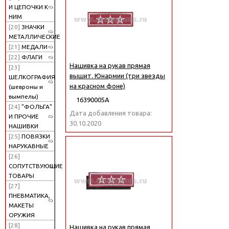
И ЦЕПОЧКИ К
НИМ
[20]
ЗНАЧКИ
МЕТАЛЛИЧЕСКИЕ
[21]
МЕДАЛИ
[22]
ФЛАГИ
Нашивка на рукав прямая
[23]
вышит. Юнармии (три звезды
ШЕЛКОГРАФИЯ
на красном фоне)
(шевроны и
вымпелы)
16390005А
[24]
"ФОЛЬГА"
Дата добавления товара:
И ПРОЧИЕ
30.10.2020
НАШИВКИ
[25]
ПОВЯЗКИ
НАРУКАВНЫЕ
[26]
СОПУТСТВУЮЩИЕ
ТОВАРЫ
[27]
ПНЕВМАТИКА,
МАКЕТЫ
ОРУЖИЯ
[28]
Нашивка на рукав прямая