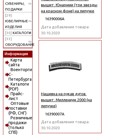
СУВЕНИРЫ,
вышит. Юнармии (три звезды
ПОДАРКИ
на красном фоне) на липучке
[29]
16390006А
ЮВЕЛИРНЫЕ
Дата добавления товара:
ИЗДЕЛИЯ
30.10.2020
[30]
КАТАЛОГИ
[33]
ОБОРУДОВАНИЕ
Информация
Карта
сайта
Военторги
С-
Петербурга
Каталоги
(PDF)
Прайс-
Нашивка на рукав дугов.
лист
вышит. Миллениум 2000 (на
Оптовые
липучке)
поставки
(РФ, СНГ)
16390007А
Розничные
Дата добавления товара:
продажи
(только
30.10.2020
СПб)