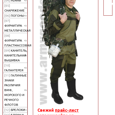
[04]
РЕМНИ
поис
[05]
СНАРЯЖЕНИЕ
[06]
ПОГОНЫ
[07]
ФУРНИТУРА
МЕТАЛЛИЧЕСКАЯ
[08]
ФУРНИТУРА
ПЛАСТМАССОВАЯ
[09]
КАНИТЕЛЬ,
КАНИТЕЛЬНАЯ
ВЫШИВКА
[10]
ГАЛАНТЕРЕЯ
[11]
ГАЛУННЫЕ
ЗНАКИ
РАЗЛИЧИЯ
ВМФ,
МОРСКОГО И
РЕЧНОГО
ФЛОТОВ
Cвежий
прайс-лист
[12]
БРЕЛОКИ
[13]
БЛЯХИ И