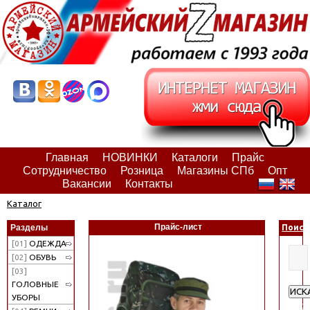
Главная
НОВИНКИ
Каталоги
Прайс
Сотрудничество
Розница
Магазины СПб
Опт
Вакансии
Контакты
Каталог
Прайс-лист
Разделы
Поиск
[01]
ОДЕЖДА
[02]
ОБУВЬ
[03]
ГОЛОВНЫЕ
ИСК
УБОРЫ
Расш