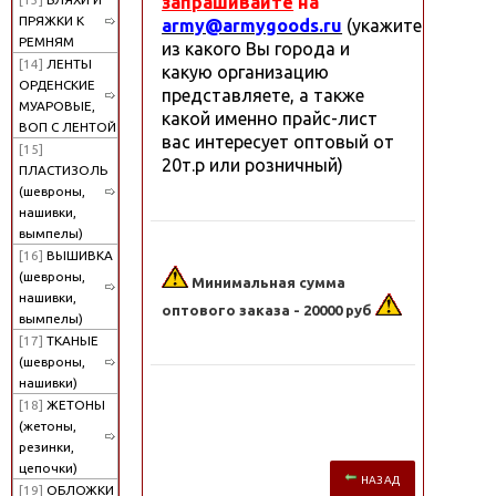
запрашивайте
на
ПРЯЖКИ К
army@armygoods.ru
(укажите
РЕМНЯМ
из какого Вы города и
[14]
ЛЕНТЫ
какую организацию
ОРДЕНСКИЕ
представляете, а также
МУАРОВЫЕ,
какой именно прайс-лист
ВОП С ЛЕНТОЙ
вас интересует оптовый от
[15]
20т.р или розничный)
ПЛАСТИЗОЛЬ
(шевроны,
нашивки,
вымпелы)
[16]
ВЫШИВКА
(шевроны,
Минимальная сумма
нашивки,
оптового заказа - 20000 руб
вымпелы)
[17]
ТКАНЫЕ
(шевроны,
нашивки)
[18]
ЖЕТОНЫ
(жетоны,
резинки,
цепочки)
НАЗАД
[19]
ОБЛОЖКИ