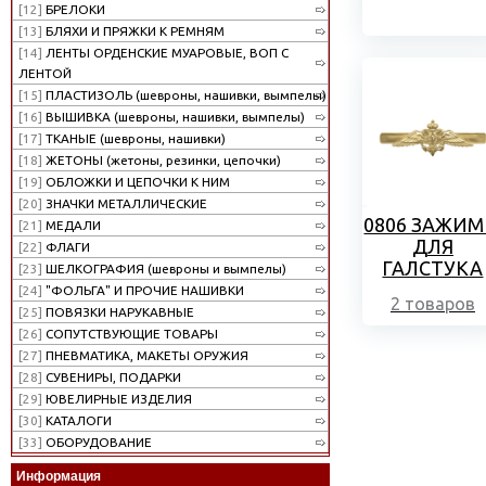
[12]
БРЕЛОКИ
[13]
БЛЯХИ И ПРЯЖКИ К РЕМНЯМ
[14]
ЛЕНТЫ ОРДЕНСКИЕ МУАРОВЫЕ, ВОП С
ЛЕНТОЙ
[15]
ПЛАСТИЗОЛЬ (шевроны, нашивки, вымпелы)
[16]
ВЫШИВКА (шевроны, нашивки, вымпелы)
[17]
ТКАНЫЕ (шевроны, нашивки)
[18]
ЖЕТОНЫ (жетоны, резинки, цепочки)
[19]
ОБЛОЖКИ И ЦЕПОЧКИ К НИМ
[20]
ЗНАЧКИ МЕТАЛЛИЧЕСКИЕ
0806 ЗАЖИ
[21]
МЕДАЛИ
ДЛЯ
[22]
ФЛАГИ
ГАЛСТУКА
[23]
ШЕЛКОГРАФИЯ (шевроны и вымпелы)
[24]
"ФОЛЬГА" И ПРОЧИЕ НАШИВКИ
2 товаров
[25]
ПОВЯЗКИ НАРУКАВНЫЕ
[26]
СОПУТСТВУЮЩИЕ ТОВАРЫ
[27]
ПНЕВМАТИКА, МАКЕТЫ ОРУЖИЯ
[28]
СУВЕНИРЫ, ПОДАРКИ
[29]
ЮВЕЛИРНЫЕ ИЗДЕЛИЯ
[30]
КАТАЛОГИ
[33]
ОБОРУДОВАНИЕ
Информация