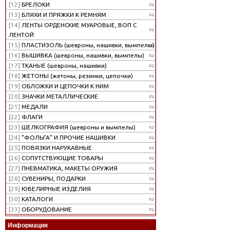
[12]
БРЕЛОКИ
[13]
БЛЯХИ И ПРЯЖКИ К РЕМНЯМ
[14]
ЛЕНТЫ ОРДЕНСКИЕ МУАРОВЫЕ, ВОП С
ЛЕНТОЙ
[15]
ПЛАСТИЗОЛЬ (шевроны, нашивки, вымпелы)
[16]
ВЫШИВКА (шевроны, нашивки, вымпелы)
[17]
ТКАНЫЕ (шевроны, нашивки)
[18]
ЖЕТОНЫ (жетоны, резинки, цепочки)
[19]
ОБЛОЖКИ И ЦЕПОЧКИ К НИМ
[20]
ЗНАЧКИ МЕТАЛЛИЧЕСКИЕ
[21]
МЕДАЛИ
[22]
ФЛАГИ
[23]
ШЕЛКОГРАФИЯ (шевроны и вымпелы)
[24]
"ФОЛЬГА" И ПРОЧИЕ НАШИВКИ
[25]
ПОВЯЗКИ НАРУКАВНЫЕ
[26]
СОПУТСТВУЮЩИЕ ТОВАРЫ
[27]
ПНЕВМАТИКА, МАКЕТЫ ОРУЖИЯ
[28]
СУВЕНИРЫ, ПОДАРКИ
[29]
ЮВЕЛИРНЫЕ ИЗДЕЛИЯ
[30]
КАТАЛОГИ
[33]
ОБОРУДОВАНИЕ
Информация