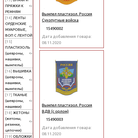
ПРЯЖКИ К
РЕМНЯМ
Вымпел пластизол. Россия
[14]
ЛЕНТЫ
Сухопутные войска
ОРДЕНСКИЕ
15490002
МУАРОВЫЕ,
ВОП С ЛЕНТОЙ
Дата добавления товара:
[15]
08.11.2020
ПЛАСТИЗОЛЬ
(шевроны,
нашивки,
вымпелы)
[16]
ВЫШИВКА
(шевроны,
нашивки,
вымпелы)
[17]
ТКАНЫЕ
(шевроны,
Вымпел пластизол. Россия
нашивки)
ВДВ (с орлом)
[18]
ЖЕТОНЫ
(жетоны,
15490003
резинки,
Дата добавления товара:
цепочки)
08.11.2020
[19]
ОБЛОЖКИ