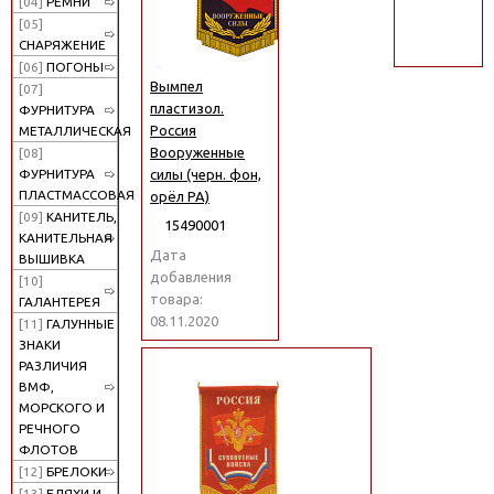
[04]
РЕМНИ
поиск
[05]
СНАРЯЖЕНИЕ
[06]
ПОГОНЫ
Вымпел
[07]
пластизол.
ФУРНИТУРА
Россия
МЕТАЛЛИЧЕСКАЯ
Вооруженные
[08]
силы (черн. фон,
ФУРНИТУРА
ПЛАСТМАССОВАЯ
орёл РА)
[09]
КАНИТЕЛЬ,
15490001
КАНИТЕЛЬНАЯ
Дата
ВЫШИВКА
добавления
[10]
товара:
ГАЛАНТЕРЕЯ
08.11.2020
[11]
ГАЛУННЫЕ
ЗНАКИ
РАЗЛИЧИЯ
ВМФ,
МОРСКОГО И
РЕЧНОГО
ФЛОТОВ
[12]
БРЕЛОКИ
[13]
БЛЯХИ И