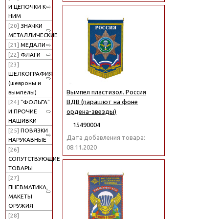
И ЦЕПОЧКИ К
НИМ
[20]
ЗНАЧКИ
МЕТАЛЛИЧЕСКИЕ
[21]
МЕДАЛИ
[22]
ФЛАГИ
[23]
ШЕЛКОГРАФИЯ
(шевроны и
Вымпел пластизол. Россия
вымпелы)
ВДВ (парашют на фоне
[24]
"ФОЛЬГА"
И ПРОЧИЕ
ордена-звезды)
НАШИВКИ
15490004
[25]
ПОВЯЗКИ
Дата добавления товара:
НАРУКАВНЫЕ
08.11.2020
[26]
СОПУТСТВУЮЩИЕ
ТОВАРЫ
[27]
ПНЕВМАТИКА,
МАКЕТЫ
ОРУЖИЯ
[28]