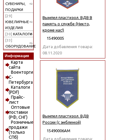
СУВЕНИРЫ,
ПОДАРКИ
[29]
Вымпел пластизол. ВДВ В
ЮВЕЛИРНЫЕ
память о службе (Никто,
ИЗДЕЛИЯ
кроме нас!)
[30]
КАТАЛОГИ
15490005
[33]
ОБОРУДОВАНИЕ
Дата добавления товара:
08.11.2020
Информация
Карта
сайта
Военторги
С-
Петербурга
Каталоги
(PDF)
Прайс-
лист
Оптовые
поставки
Вымпел пластизол. ВДВ
(РФ, СНГ)
Розничные
России (с эмблемой)
продажи
15490006АМ
(только
СПб)
Дата добавления товара: