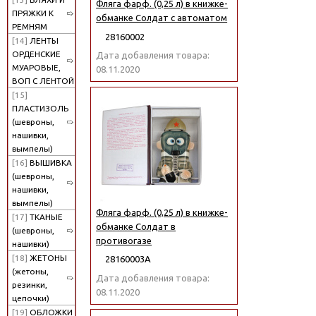
Фляга фарф. (0,25 л) в книжке-
ПРЯЖКИ К
обманке Солдат с автоматом
РЕМНЯМ
28160002
[14]
ЛЕНТЫ
ОРДЕНСКИЕ
Дата добавления товара:
МУАРОВЫЕ,
08.11.2020
ВОП С ЛЕНТОЙ
[15]
ПЛАСТИЗОЛЬ
(шевроны,
нашивки,
вымпелы)
[16]
ВЫШИВКА
(шевроны,
нашивки,
вымпелы)
Фляга фарф. (0,25 л) в книжке-
[17]
ТКАНЫЕ
обманке Солдат в
(шевроны,
противогазе
нашивки)
[18]
ЖЕТОНЫ
28160003А
(жетоны,
Дата добавления товара:
резинки,
08.11.2020
цепочки)
[19]
ОБЛОЖКИ