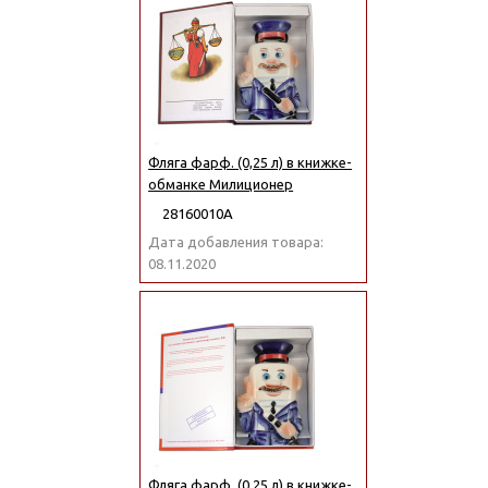
Фляга фарф. (0,25 л) в книжке-
обманке Милиционер
28160010А
Дата добавления товара:
08.11.2020
Фляга фарф. (0,25 л) в книжке-