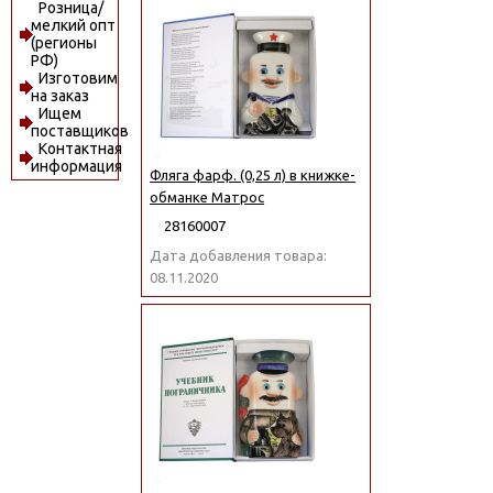
Розница/
мелкий опт
(регионы
РФ)
Изготовим
на заказ
Ищем
поставщиков
Контактная
информация
Фляга фарф. (0,25 л) в книжке-
обманке Матрос
28160007
Дата добавления товара:
08.11.2020