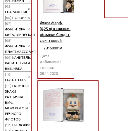
[04]
РЕМНИ
поиск
[05]
СНАРЯЖЕНИЕ
[06]
ПОГОНЫ
Фляга фарф.
[07]
(0,25 л) в книжке-
ФУРНИТУРА
обманке Солдат
МЕТАЛЛИЧЕСКАЯ
с винтовкой
[08]
ФУРНИТУРА
28160001А
ПЛАСТМАССОВАЯ
Дата
[09]
КАНИТЕЛЬ,
добавления
КАНИТЕЛЬНАЯ
товара:
ВЫШИВКА
08.11.2020
[10]
ГАЛАНТЕРЕЯ
[11]
ГАЛУННЫЕ
ЗНАКИ
РАЗЛИЧИЯ
ВМФ,
МОРСКОГО И
РЕЧНОГО
ФЛОТОВ
[12]
БРЕЛОКИ
[13]
БЛЯХИ И