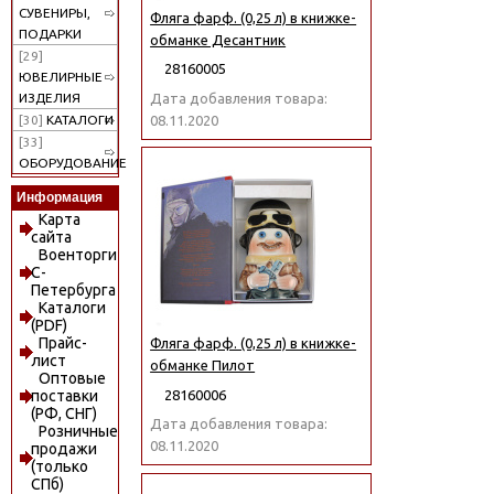
СУВЕНИРЫ,
Фляга фарф. (0,25 л) в книжке-
ПОДАРКИ
обманке Десантник
[29]
28160005
ЮВЕЛИРНЫЕ
Дата добавления товара:
ИЗДЕЛИЯ
08.11.2020
[30]
КАТАЛОГИ
[33]
ОБОРУДОВАНИЕ
Информация
Карта
сайта
Военторги
С-
Петербурга
Каталоги
(PDF)
Прайс-
Фляга фарф. (0,25 л) в книжке-
лист
обманке Пилот
Оптовые
28160006
поставки
(РФ, СНГ)
Дата добавления товара:
Розничные
08.11.2020
продажи
(только
СПб)