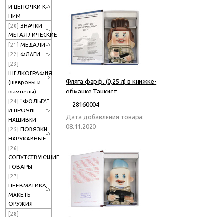
И ЦЕПОЧКИ К
НИМ
[20]
ЗНАЧКИ
МЕТАЛЛИЧЕСКИЕ
[21]
МЕДАЛИ
[22]
ФЛАГИ
[23]
ШЕЛКОГРАФИЯ
Фляга фарф. (0,25 л) в книжке-
(шевроны и
обманке Танкист
вымпелы)
[24]
"ФОЛЬГА"
28160004
И ПРОЧИЕ
Дата добавления товара:
НАШИВКИ
08.11.2020
[25]
ПОВЯЗКИ
НАРУКАВНЫЕ
[26]
СОПУТСТВУЮЩИЕ
ТОВАРЫ
[27]
ПНЕВМАТИКА,
МАКЕТЫ
ОРУЖИЯ
[28]