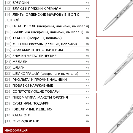
[12]
БРЕЛОКИ
[13]
БЛЯХИ И ПРЯЖКИ К РЕМНЯМ
[14]
ЛЕНТЫ ОРДЕНСКИЕ МУАРОВЫЕ, ВОП С
ЛЕНТОЙ
[15]
ПЛАСТИЗОЛЬ (шевроны, нашивки, вымпелы)
[16]
ВЫШИВКА (шевроны, нашивки, вымпелы)
[17]
ТКАНЫЕ (шевроны, нашивки)
[18]
ЖЕТОНЫ (жетоны, резинки, цепочки)
[19]
ОБЛОЖКИ И ЦЕПОЧКИ К НИМ
[20]
ЗНАЧКИ МЕТАЛЛИЧЕСКИЕ
[21]
МЕДАЛИ
[22]
ФЛАГИ
[23]
ШЕЛКОГРАФИЯ (шевроны и вымпелы)
[24]
"ФОЛЬГА" И ПРОЧИЕ НАШИВКИ
[25]
ПОВЯЗКИ НАРУКАВНЫЕ
[26]
СОПУТСТВУЮЩИЕ ТОВАРЫ
[27]
ПНЕВМАТИКА, МАКЕТЫ ОРУЖИЯ
[28]
СУВЕНИРЫ, ПОДАРКИ
[29]
ЮВЕЛИРНЫЕ ИЗДЕЛИЯ
[30]
КАТАЛОГИ
[33]
ОБОРУДОВАНИЕ
Информация