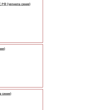
 РФ (чернила синие)
ние)
а синие)