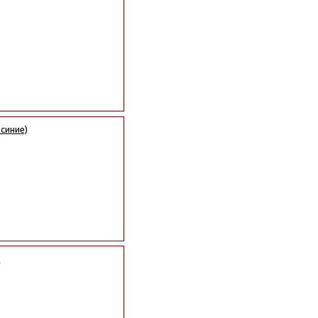
синие)
)