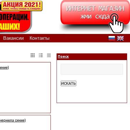
Вакансии
Контакты
Поиск
иние)
ИСКАТЬ
Расширенный поиск
чернила синие)