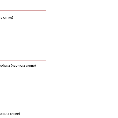
а синие)
йска (чернила синие)
рнила синие)