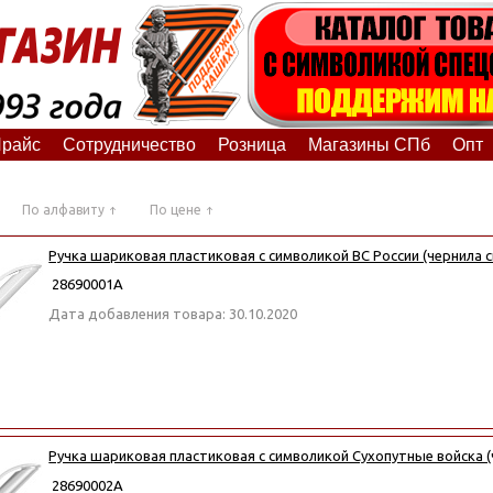
райс
Сотрудничество
Розница
Магазины СПб
Опт
По алфавиту
По цене
Ручка шариковая пластиковая с символикой ВС России (чернила с
28690001А
Дата добавления товара: 30.10.2020
Ручка шариковая пластиковая с символикой Сухопутные войска (
28690002А