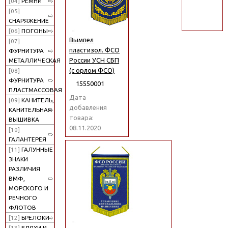
[04]
РЕМНИ
поиск
[05]
СНАРЯЖЕНИЕ
[06]
ПОГОНЫ
Вымпел
[07]
пластизол. ФСО
ФУРНИТУРА
России УСН СБП
МЕТАЛЛИЧЕСКАЯ
(с орлом ФСО)
[08]
ФУРНИТУРА
15550001
ПЛАСТМАССОВАЯ
Дата
[09]
КАНИТЕЛЬ,
добавления
КАНИТЕЛЬНАЯ
товара:
ВЫШИВКА
08.11.2020
[10]
ГАЛАНТЕРЕЯ
[11]
ГАЛУННЫЕ
ЗНАКИ
РАЗЛИЧИЯ
ВМФ,
МОРСКОГО И
РЕЧНОГО
ФЛОТОВ
[12]
БРЕЛОКИ
[13]
БЛЯХИ И