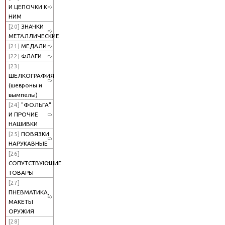
И ЦЕПОЧКИ К
НИМ
[20]
ЗНАЧКИ
МЕТАЛЛИЧЕСКИЕ
[21]
МЕДАЛИ
[22]
ФЛАГИ
[23]
ШЕЛКОГРАФИЯ
(шевроны и
вымпелы)
[24]
"ФОЛЬГА"
И ПРОЧИЕ
НАШИВКИ
[25]
ПОВЯЗКИ
НАРУКАВНЫЕ
[26]
СОПУТСТВУЮЩИЕ
ТОВАРЫ
[27]
ПНЕВМАТИКА,
МАКЕТЫ
ОРУЖИЯ
[28]