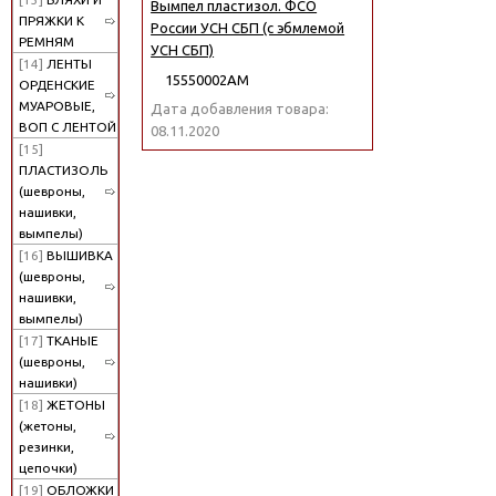
Вымпел пластизол. ФСО
ПРЯЖКИ К
России УСН СБП (с эбмлемой
РЕМНЯМ
УСН СБП)
[14]
ЛЕНТЫ
15550002АМ
ОРДЕНСКИЕ
МУАРОВЫЕ,
Дата добавления товара:
ВОП С ЛЕНТОЙ
08.11.2020
[15]
ПЛАСТИЗОЛЬ
(шевроны,
нашивки,
вымпелы)
[16]
ВЫШИВКА
(шевроны,
нашивки,
вымпелы)
[17]
ТКАНЫЕ
(шевроны,
нашивки)
[18]
ЖЕТОНЫ
(жетоны,
резинки,
цепочки)
[19]
ОБЛОЖКИ