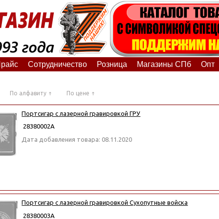
райс
Сотрудничество
Розница
Магазины СПб
Опт
По алфавиту
По цене
Портсигар с лазерной гравировкой ГРУ
28380002А
Дата добавления товара: 08.11.2020
Портсигар с лазерной гравировкой Сухопутные войска
28380003А