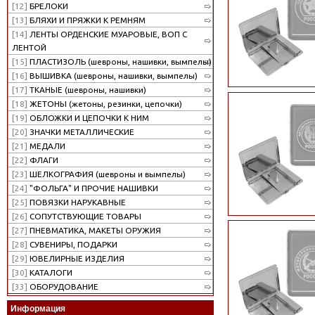
[12]
БРЕЛОКИ
[13]
БЛЯХИ И ПРЯЖКИ К РЕМНЯМ
[14]
ЛЕНТЫ ОРДЕНСКИЕ МУАРОВЫЕ, ВОП С
ЛЕНТОЙ
[15]
ПЛАСТИЗОЛЬ (шевроны, нашивки, вымпелы)
[16]
ВЫШИВКА (шевроны, нашивки, вымпелы)
[17]
ТКАНЫЕ (шевроны, нашивки)
[18]
ЖЕТОНЫ (жетоны, резинки, цепочки)
[19]
ОБЛОЖКИ И ЦЕПОЧКИ К НИМ
[20]
ЗНАЧКИ МЕТАЛЛИЧЕСКИЕ
[21]
МЕДАЛИ
[22]
ФЛАГИ
[23]
ШЕЛКОГРАФИЯ (шевроны и вымпелы)
[24]
"ФОЛЬГА" И ПРОЧИЕ НАШИВКИ
[25]
ПОВЯЗКИ НАРУКАВНЫЕ
[26]
СОПУТСТВУЮЩИЕ ТОВАРЫ
[27]
ПНЕВМАТИКА, МАКЕТЫ ОРУЖИЯ
[28]
СУВЕНИРЫ, ПОДАРКИ
[29]
ЮВЕЛИРНЫЕ ИЗДЕЛИЯ
[30]
КАТАЛОГИ
[33]
ОБОРУДОВАНИЕ
Информация