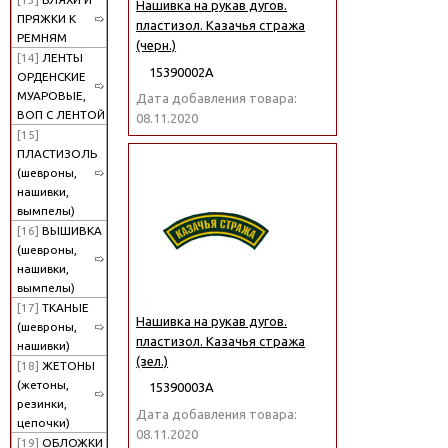
Нашивка на рукав дугов.
ПРЯЖКИ К
пластизол. Казачья стража
РЕМНЯМ
(черн.)
[14]
ЛЕНТЫ
15390002А
ОРДЕНСКИЕ
МУАРОВЫЕ,
Дата добавления товара:
ВОП С ЛЕНТОЙ
08.11.2020
[15]
ПЛАСТИЗОЛЬ
(шевроны,
нашивки,
вымпелы)
[16]
ВЫШИВКА
(шевроны,
нашивки,
вымпелы)
[17]
ТКАНЫЕ
Нашивка на рукав дугов.
(шевроны,
пластизол. Казачья стража
нашивки)
(зел.)
[18]
ЖЕТОНЫ
(жетоны,
15390003А
резинки,
Дата добавления товара:
цепочки)
08.11.2020
[19]
ОБЛОЖКИ