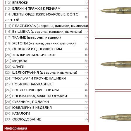
[12]
БРЕЛОКИ
[13]
БЛЯХИ И ПРЯЖКИ К РЕМНЯМ
[14]
ЛЕНТЫ ОРДЕНСКИЕ МУАРОВЫЕ, ВОП С
ЛЕНТОЙ
[15]
ПЛАСТИЗОЛЬ (шевроны, нашивки, вымпелы)
[16]
ВЫШИВКА (шевроны, нашивки, вымпелы)
[17]
ТКАНЫЕ (шевроны, нашивки)
[18]
ЖЕТОНЫ (жетоны, резинки, цепочки)
[19]
ОБЛОЖКИ И ЦЕПОЧКИ К НИМ
[20]
ЗНАЧКИ МЕТАЛЛИЧЕСКИЕ
[21]
МЕДАЛИ
[22]
ФЛАГИ
[23]
ШЕЛКОГРАФИЯ (шевроны и вымпелы)
[24]
"ФОЛЬГА" И ПРОЧИЕ НАШИВКИ
[25]
ПОВЯЗКИ НАРУКАВНЫЕ
[26]
СОПУТСТВУЮЩИЕ ТОВАРЫ
[27]
ПНЕВМАТИКА, МАКЕТЫ ОРУЖИЯ
[28]
СУВЕНИРЫ, ПОДАРКИ
[29]
ЮВЕЛИРНЫЕ ИЗДЕЛИЯ
[30]
КАТАЛОГИ
[33]
ОБОРУДОВАНИЕ
Информация