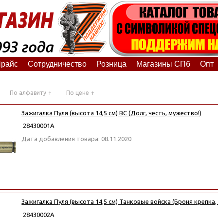
райс
Сотрудничество
Розница
Магазины СПб
Опт
По алфавиту
По цене
Зажигалка Пуля (высота 14,5 см) ВС (Долг, честь, мужество!)
28430001А
Дата добавления товара: 08.11.2020
Зажигалка Пуля (высота 14,5 см) Танковые войска (Броня крепка,
28430002А