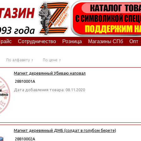
райс
Сотрудничество
Розница
Магазины СПб
Опт
По алфавиту
По цене
Магнит деревянный Убиваю наповал
28810001А
Дата добавления товара: 08.11.2020
Магнит деревянный ДМБ (солдат в голубом берете)
28810002А