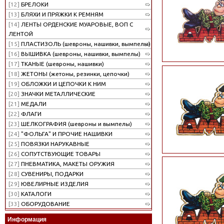
[12]
БРЕЛОКИ
[13]
БЛЯХИ И ПРЯЖКИ К РЕМНЯМ
[14]
ЛЕНТЫ ОРДЕНСКИЕ МУАРОВЫЕ, ВОП С
ЛЕНТОЙ
[15]
ПЛАСТИЗОЛЬ (шевроны, нашивки, вымпелы)
[16]
ВЫШИВКА (шевроны, нашивки, вымпелы)
[17]
ТКАНЫЕ (шевроны, нашивки)
[18]
ЖЕТОНЫ (жетоны, резинки, цепочки)
[19]
ОБЛОЖКИ И ЦЕПОЧКИ К НИМ
[20]
ЗНАЧКИ МЕТАЛЛИЧЕСКИЕ
[21]
МЕДАЛИ
[22]
ФЛАГИ
[23]
ШЕЛКОГРАФИЯ (шевроны и вымпелы)
[24]
"ФОЛЬГА" И ПРОЧИЕ НАШИВКИ
[25]
ПОВЯЗКИ НАРУКАВНЫЕ
[26]
СОПУТСТВУЮЩИЕ ТОВАРЫ
[27]
ПНЕВМАТИКА, МАКЕТЫ ОРУЖИЯ
[28]
СУВЕНИРЫ, ПОДАРКИ
[29]
ЮВЕЛИРНЫЕ ИЗДЕЛИЯ
[30]
КАТАЛОГИ
[33]
ОБОРУДОВАНИЕ
Информация