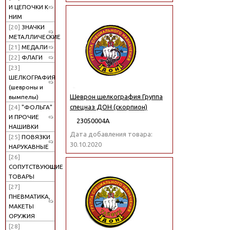
И ЦЕПОЧКИ К
НИМ
[20]
ЗНАЧКИ
МЕТАЛЛИЧЕСКИЕ
[21]
МЕДАЛИ
[22]
ФЛАГИ
[23]
ШЕЛКОГРАФИЯ
(шевроны и
Шеврон шелкография Группа
вымпелы)
спецназ ДОН (скорпион)
[24]
"ФОЛЬГА"
И ПРОЧИЕ
23050004А
НАШИВКИ
Дата добавления товара:
[25]
ПОВЯЗКИ
30.10.2020
НАРУКАВНЫЕ
[26]
СОПУТСТВУЮЩИЕ
ТОВАРЫ
[27]
ПНЕВМАТИКА,
МАКЕТЫ
ОРУЖИЯ
[28]