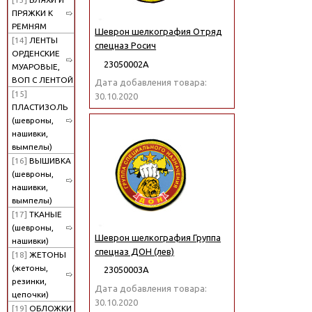
ПРЯЖКИ К
РЕМНЯМ
Шеврон шелкография Отряд
[14]
ЛЕНТЫ
спецназ Росич
ОРДЕНСКИЕ
23050002А
МУАРОВЫЕ,
ВОП С ЛЕНТОЙ
Дата добавления товара:
[15]
30.10.2020
ПЛАСТИЗОЛЬ
(шевроны,
нашивки,
вымпелы)
[16]
ВЫШИВКА
(шевроны,
нашивки,
вымпелы)
[17]
ТКАНЫЕ
(шевроны,
Шеврон шелкография Группа
нашивки)
спецназ ДОН (лев)
[18]
ЖЕТОНЫ
(жетоны,
23050003А
резинки,
Дата добавления товара:
цепочки)
30.10.2020
[19]
ОБЛОЖКИ