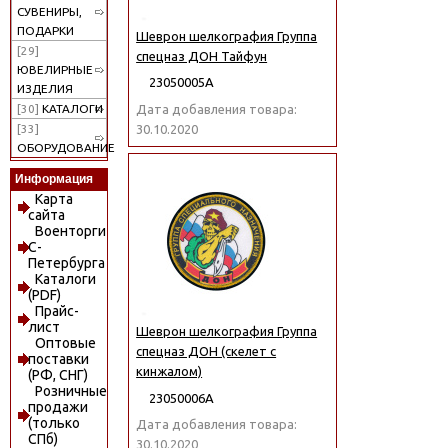
СУВЕНИРЫ,
ПОДАРКИ
Шеврон шелкография Группа
[29]
спецназ ДОН Тайфун
ЮВЕЛИРНЫЕ
23050005А
ИЗДЕЛИЯ
Дата добавления товара:
[30]
КАТАЛОГИ
30.10.2020
[33]
ОБОРУДОВАНИЕ
Информация
Карта
сайта
Военторги
С-
Петербурга
Каталоги
(PDF)
Прайс-
лист
Шеврон шелкография Группа
Оптовые
спецназ ДОН (скелет с
поставки
кинжалом)
(РФ, СНГ)
Розничные
23050006А
продажи
(только
Дата добавления товара:
СПб)
30.10.2020