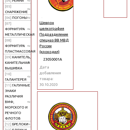
[04]
РЕМНИ
поиск
[05]
СНАРЯЖЕНИЕ
[06]
ПОГОНЫ
Шеврон
[07]
шелкография
ФУРНИТУРА
Подразделение
МЕТАЛЛИЧЕСКАЯ
спецназ ВВ МВД
[08]
России
ФУРНИТУРА
ПЛАСТМАССОВАЯ
(крокодил)
[09]
КАНИТЕЛЬ,
23050001А
КАНИТЕЛЬНАЯ
Дата
ВЫШИВКА
добавления
[10]
товара:
ГАЛАНТЕРЕЯ
30.10.2020
[11]
ГАЛУННЫЕ
ЗНАКИ
РАЗЛИЧИЯ
ВМФ,
МОРСКОГО И
РЕЧНОГО
ФЛОТОВ
[12]
БРЕЛОКИ
[13]
БЛЯХИ И