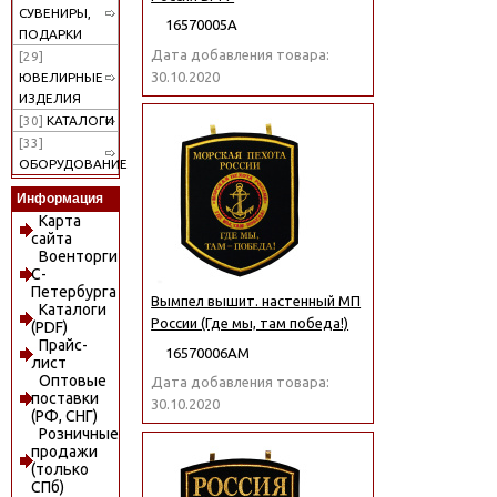
СУВЕНИРЫ,
16570005А
ПОДАРКИ
Дата добавления товара:
[29]
30.10.2020
ЮВЕЛИРНЫЕ
ИЗДЕЛИЯ
[30]
КАТАЛОГИ
[33]
ОБОРУДОВАНИЕ
Информация
Карта
сайта
Военторги
С-
Петербурга
Вымпел вышит. настенный МП
Каталоги
России (Где мы, там победа!)
(PDF)
Прайс-
16570006АМ
лист
Оптовые
Дата добавления товара:
поставки
30.10.2020
(РФ, СНГ)
Розничные
продажи
(только
СПб)