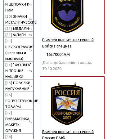
И ЦЕПОЧКИ К
НИМ
[20]
ЗНАЧКИ
МЕТАЛЛИЧЕСКИЕ
[21]
МЕДАЛИ
[22]
ФЛАГИ
Вымпел вышит. настенный
[23]
Войска спецназ
ШЕЛКОГРАФИЯ
(шевроны и
16570004АМ
вымпелы)
Дата добавления товара:
[24]
"ФОЛЬГА"
30.10.2020
И ПРОЧИЕ
НАШИВКИ
[25]
ПОВЯЗКИ
НАРУКАВНЫЕ
[26]
СОПУТСТВУЮЩИЕ
ТОВАРЫ
[27]
ПНЕВМАТИКА,
МАКЕТЫ
ОРУЖИЯ
Вымпел вышит. настенный
[28]
Россия ВМФ