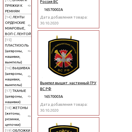
Россия ВС
ПРЯЖКИ К
16570002А
РЕМНЯМ
[14]
ЛЕНТЫ
Дата добавления товара:
ОРДЕНСКИЕ
30.10.2020
МУАРОВЫЕ,
ВОП С ЛЕНТОЙ
[15]
ПЛАСТИЗОЛЬ
(шевроны,
нашивки,
вымпелы)
[16]
ВЫШИВКА
(шевроны,
нашивки,
Вымпел вышит. настенный ГРУ
вымпелы)
ВС РФ
[17]
ТКАНЫЕ
(шевроны,
16570003А
нашивки)
Дата добавления товара:
[18]
ЖЕТОНЫ
30.10.2020
(жетоны,
резинки,
цепочки)
[19]
ОБЛОЖКИ