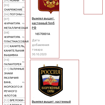
[04]
РЕМНИ
поиск
[05]
СНАРЯЖЕНИЕ
[06]
ПОГОНЫ
Вымпел вышит.
[07]
настенный Герб
ФУРНИТУРА
РФ
МЕТАЛЛИЧЕСКАЯ
[08]
16570001А
ФУРНИТУРА
Дата
ПЛАСТМАССОВАЯ
добавления
[09]
КАНИТЕЛЬ,
товара:
КАНИТЕЛЬНАЯ
30.10.2020
ВЫШИВКА
[10]
ГАЛАНТЕРЕЯ
[11]
ГАЛУННЫЕ
ЗНАКИ
РАЗЛИЧИЯ
ВМФ,
МОРСКОГО И
РЕЧНОГО
ФЛОТОВ
[12]
БРЕЛОКИ
Вымпел вышит. настенный
[13]
БЛЯХИ И