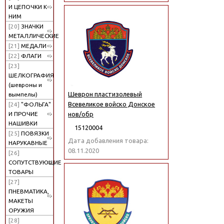
И ЦЕПОЧКИ К
НИМ
[20]
ЗНАЧКИ
МЕТАЛЛИЧЕСКИЕ
[21]
МЕДАЛИ
[22]
ФЛАГИ
[23]
ШЕЛКОГРАФИЯ
(шевроны и
Шеврон пластизолевый
вымпелы)
Всевеликое войско Донское
[24]
"ФОЛЬГА"
И ПРОЧИЕ
нов/обр
НАШИВКИ
15120004
[25]
ПОВЯЗКИ
Дата добавления товара:
НАРУКАВНЫЕ
08.11.2020
[26]
СОПУТСТВУЮЩИЕ
ТОВАРЫ
[27]
ПНЕВМАТИКА,
МАКЕТЫ
ОРУЖИЯ
[28]