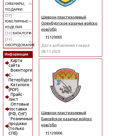
СУВЕНИРЫ,
ПОДАРКИ
[29]
Шеврон пластизолевый
ЮВЕЛИРНЫЕ
Оренбургское казачье войско
ИЗДЕЛИЯ
нов/обр
[30]
КАТАЛОГИ
15120005
[33]
ОБОРУДОВАНИЕ
Дата добавления товара:
08.11.2020
Информация
Карта
сайта
Военторги
С-
Петербурга
Каталоги
(PDF)
Прайс-
лист
Оптовые
поставки
Шеврон пластизолевый
(РФ, СНГ)
Розничные
Енисейское казачье войско
продажи
нов/обр
(только
15120006
СПб)