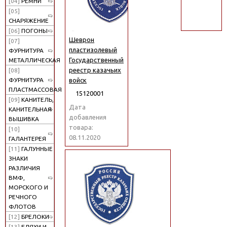
[04]
РЕМНИ
поиск
[05]
СНАРЯЖЕНИЕ
[06]
ПОГОНЫ
Шеврон
[07]
пластизолевый
ФУРНИТУРА
Государственный
МЕТАЛЛИЧЕСКАЯ
реестр казачьих
[08]
войск
ФУРНИТУРА
ПЛАСТМАССОВАЯ
15120001
[09]
КАНИТЕЛЬ,
Дата
КАНИТЕЛЬНАЯ
добавления
ВЫШИВКА
товара:
[10]
08.11.2020
ГАЛАНТЕРЕЯ
[11]
ГАЛУННЫЕ
ЗНАКИ
РАЗЛИЧИЯ
ВМФ,
МОРСКОГО И
РЕЧНОГО
ФЛОТОВ
[12]
БРЕЛОКИ
[13]
БЛЯХИ И