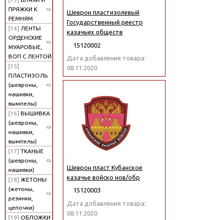
ПРЯЖКИ К
Шеврон пластизолевый
РЕМНЯМ
Государственный реестр
[14]
ЛЕНТЫ
казачьих обществ
ОРДЕНСКИЕ
15120002
МУАРОВЫЕ,
ВОП С ЛЕНТОЙ
Дата добавления товара:
[15]
08.11.2020
ПЛАСТИЗОЛЬ
(шевроны,
нашивки,
вымпелы)
[16]
ВЫШИВКА
(шевроны,
нашивки,
вымпелы)
[17]
ТКАНЫЕ
(шевроны,
Шеврон пласт Кубанское
нашивки)
казачье войско нов/обр
[18]
ЖЕТОНЫ
(жетоны,
15120003
резинки,
Дата добавления товара:
цепочки)
08.11.2020
[19]
ОБЛОЖКИ