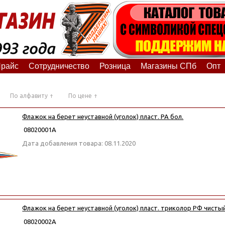
райс
Сотрудничество
Розница
Магазины СПб
Опт
По алфавиту
По цене
Флажок на берет неуставной (уголок) пласт. РА бол.
08020001А
Дата добавления товара: 08.11.2020
Флажок на берет неуставной (уголок) пласт. триколор РФ чистый
08020002А