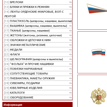
[12]
БРЕЛОКИ
[13]
БЛЯХИ И ПРЯЖКИ К РЕМНЯМ
[14]
ЛЕНТЫ ОРДЕНСКИЕ МУАРОВЫЕ, ВОП С
ЛЕНТОЙ
[15]
ПЛАСТИЗОЛЬ (шевроны, нашивки, вымпелы)
[16]
ВЫШИВКА (шевроны, нашивки, вымпелы)
[17]
ТКАНЫЕ (шевроны, нашивки)
[18]
ЖЕТОНЫ (жетоны, резинки, цепочки)
[19]
ОБЛОЖКИ И ЦЕПОЧКИ К НИМ
[20]
ЗНАЧКИ МЕТАЛЛИЧЕСКИЕ
[21]
МЕДАЛИ
[22]
ФЛАГИ
[23]
ШЕЛКОГРАФИЯ (шевроны и вымпелы)
[24]
"ФОЛЬГА" И ПРОЧИЕ НАШИВКИ
[25]
ПОВЯЗКИ НАРУКАВНЫЕ
[26]
СОПУТСТВУЮЩИЕ ТОВАРЫ
[27]
ПНЕВМАТИКА, МАКЕТЫ ОРУЖИЯ
[28]
СУВЕНИРЫ, ПОДАРКИ
[29]
ЮВЕЛИРНЫЕ ИЗДЕЛИЯ
[30]
КАТАЛОГИ
[33]
ОБОРУДОВАНИЕ
Информация