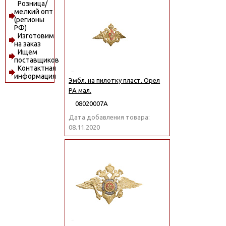
Розница/
мелкий опт
(регионы
РФ)
Изготовим
на заказ
Ищем
поставщиков
Контактная
информация
Эмбл. на пилотку пласт. Орел
РА мал.
08020007А
Дата добавления товара:
08.11.2020