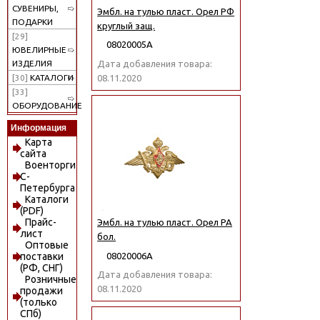
СУВЕНИРЫ,
Эмбл. на тулью пласт. Орел РФ
ПОДАРКИ
круглый защ.
[29]
08020005А
ЮВЕЛИРНЫЕ
Дата добавления товара:
ИЗДЕЛИЯ
08.11.2020
[30]
КАТАЛОГИ
[33]
ОБОРУДОВАНИЕ
Информация
Карта
сайта
Военторги
С-
Петербурга
Каталоги
(PDF)
Прайс-
Эмбл. на тулью пласт. Орел РА
лист
бол.
Оптовые
08020006А
поставки
(РФ, СНГ)
Дата добавления товара:
Розничные
08.11.2020
продажи
(только
СПб)