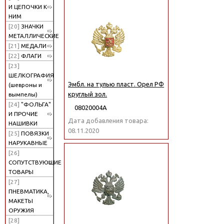
И ЦЕПОЧКИ К
НИМ
[20]
ЗНАЧКИ
МЕТАЛЛИЧЕСКИЕ
[21]
МЕДАЛИ
[22]
ФЛАГИ
[23]
ШЕЛКОГРАФИЯ
Эмбл. на тулью пласт. Орел РФ
(шевроны и
круглый зол.
вымпелы)
[24]
"ФОЛЬГА"
08020004А
И ПРОЧИЕ
Дата добавления товара:
НАШИВКИ
08.11.2020
[25]
ПОВЯЗКИ
НАРУКАВНЫЕ
[26]
СОПУТСТВУЮЩИЕ
ТОВАРЫ
[27]
ПНЕВМАТИКА,
МАКЕТЫ
ОРУЖИЯ
[28]