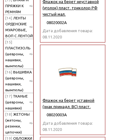
Флажок на берет неуставной
ПРЯЖКИ К
(уголок) пласт. триколор РФ
РЕМНЯМ
чистый мал.
[14]
ЛЕНТЫ
08020002А
ОРДЕНСКИЕ
МУАРОВЫЕ,
Дата добавления товара:
ВОП С ЛЕНТОЙ
08.11.2020
[15]
ПЛАСТИЗОЛЬ
(шевроны,
нашивки,
вымпелы)
[16]
ВЫШИВКА
(шевроны,
нашивки,
вымпелы)
[17]
ТКАНЫЕ
Флажок на берет уставной
(шевроны,
(знак принадл. ВС) пласт.
нашивки)
[18]
ЖЕТОНЫ
08020003А
(жетоны,
Дата добавления товара:
резинки,
08.11.2020
цепочки)
[19]
ОБЛОЖКИ