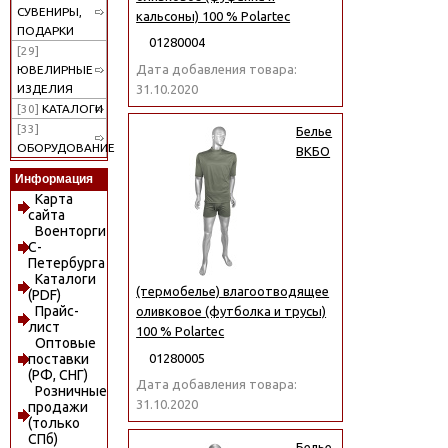
СУВЕНИРЫ,
кальсоны) 100 % Polartec
ПОДАРКИ
01280004
[29]
Дата добавления товара:
ЮВЕЛИРНЫЕ
31.10.2020
ИЗДЕЛИЯ
[30]
КАТАЛОГИ
[33]
Белье
ОБОРУДОВАНИЕ
ВКБО
Информация
Карта
сайта
Военторги
С-
Петербурга
Каталоги
(термобелье) влагоотводящее
(PDF)
Прайс-
оливковое (футболка и трусы)
лист
100 % Polartec
Оптовые
01280005
поставки
(РФ, СНГ)
Дата добавления товара:
Розничные
31.10.2020
продажи
(только
СПб)
Белье