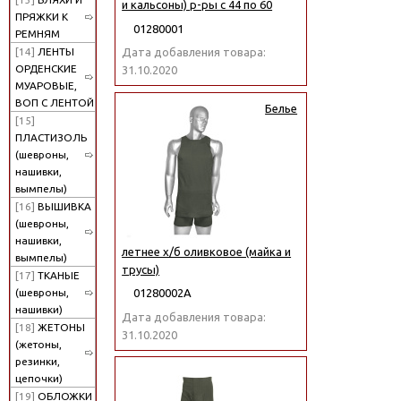
и кальсоны) р-ры с 44 по 60
ПРЯЖКИ К
01280001
РЕМНЯМ
[14]
ЛЕНТЫ
Дата добавления товара:
ОРДЕНСКИЕ
31.10.2020
МУАРОВЫЕ,
ВОП С ЛЕНТОЙ
Белье
[15]
ПЛАСТИЗОЛЬ
(шевроны,
нашивки,
вымпелы)
[16]
ВЫШИВКА
(шевроны,
нашивки,
летнее х/б оливковое (майка и
вымпелы)
трусы)
[17]
ТКАНЫЕ
(шевроны,
01280002А
нашивки)
Дата добавления товара:
[18]
ЖЕТОНЫ
31.10.2020
(жетоны,
резинки,
цепочки)
[19]
ОБЛОЖКИ