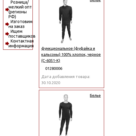
Розница/
мелкий опт
(регионы
РФ)
Изготовим
на заказ
Ищем
поставщиков
Контактная
информация
функциональное (фуфайка и
кальсоны) 100% хлопок, черное
(С-6051-К)
01280006
Дата добавления товара:
30.10.2020
Белье