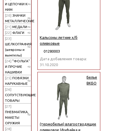
И ЦЕПОЧКИ К
НИМ
[20]
ЗНАЧКИ
МЕТАЛЛИЧЕСКИЕ
[21]
МЕДАЛИ
[22]
ФЛАГИ
Кальсоны летние х/б
[23]
оливковые
ШЕЛКОГРАФИЯ
(шевроны и
01280003
вымпелы)
Дата добавления товара:
[24]
"ФОЛЬГА"
31.10.2020
И ПРОЧИЕ
НАШИВКИ
Белье
[25]
ПОВЯЗКИ
ВКБО
НАРУКАВНЫЕ
[26]
СОПУТСТВУЮЩИЕ
ТОВАРЫ
[27]
ПНЕВМАТИКА,
МАКЕТЫ
ОРУЖИЯ
(термобелье) влагоотводящее
[28]
оливковое (фуфайка и