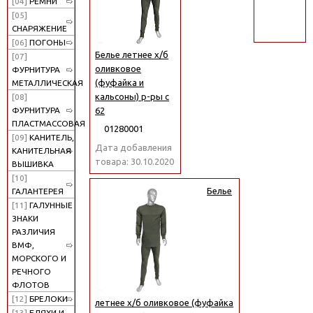
[04]
РЕМНИ
поиск
[05]
СНАРЯЖЕНИЕ
[06]
ПОГОНЫ
Белье летнее х/б
[07]
оливковое
ФУРНИТУРА
(фуфайка и
МЕТАЛЛИЧЕСКАЯ
кальсоны) р-ры с
[08]
62
ФУРНИТУРА
ПЛАСТМАССОВАЯ
01280001
[09]
КАНИТЕЛЬ,
Дата добавления
КАНИТЕЛЬНАЯ
товара: 30.10.2020
ВЫШИВКА
[10]
Белье
ГАЛАНТЕРЕЯ
[11]
ГАЛУННЫЕ
ЗНАКИ
РАЗЛИЧИЯ
ВМФ,
МОРСКОГО И
РЕЧНОГО
ФЛОТОВ
[12]
БРЕЛОКИ
летнее х/б оливковое (фуфайка
[13]
БЛЯХИ И