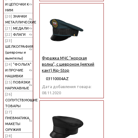
И ЦЕПОЧКИ К
НИМ
[20]
ЗНАЧКИ
МЕТАЛЛИЧЕСКИЕ
[21]
МЕДАЛИ
[22]
ФЛАГИ
[23]
ШЕЛКОГРАФИЯ
(шевроны и
Фуражка МЧС "морская
вымпелы)
волна", с шевроном (мягкий
[24]
"ФОЛЬГА"
И ПРОЧИЕ
кант) Rip-Stop
НАШИВКИ
03110004АZ
[25]
ПОВЯЗКИ
Дата добавления товара:
НАРУКАВНЫЕ
08.11.2020
[26]
СОПУТСТВУЮЩИЕ
ТОВАРЫ
[27]
ПНЕВМАТИКА,
МАКЕТЫ
ОРУЖИЯ
[28]