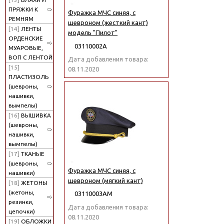
ПРЯЖКИ К
Фуражка МЧС синяя, с
РЕМНЯМ
шевроном (жесткий кант)
[14]
ЛЕНТЫ
модель "Пилот"
ОРДЕНСКИЕ
03110002А
МУАРОВЫЕ,
ВОП С ЛЕНТОЙ
Дата добавления товара:
[15]
08.11.2020
ПЛАСТИЗОЛЬ
(шевроны,
нашивки,
вымпелы)
[16]
ВЫШИВКА
(шевроны,
нашивки,
вымпелы)
[17]
ТКАНЫЕ
(шевроны,
Фуражка МЧС синяя, с
нашивки)
шевроном (мягкий кант)
[18]
ЖЕТОНЫ
(жетоны,
03110003АМ
резинки,
Дата добавления товара:
цепочки)
08.11.2020
[19]
ОБЛОЖКИ