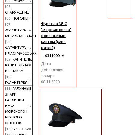
[04]
РЕМНИ
поиск
[05]
СНАРЯЖЕНИЕ
[06]
ПОГОНЫ
Фуражка МЧС
[07]
"морская волна"
ФУРНИТУРА
с оранжевым
МЕТАЛЛИЧЕСКАЯ
кантом (кант
[08]
мягкий)
ФУРНИТУРА
ПЛАСТМАССОВАЯ
03110001А
[09]
КАНИТЕЛЬ,
Дата
КАНИТЕЛЬНАЯ
добавления
ВЫШИВКА
товара:
[10]
08.11.2020
ГАЛАНТЕРЕЯ
[11]
ГАЛУННЫЕ
ЗНАКИ
РАЗЛИЧИЯ
ВМФ,
МОРСКОГО И
РЕЧНОГО
ФЛОТОВ
[12]
БРЕЛОКИ
[13]
БЛЯХИ И