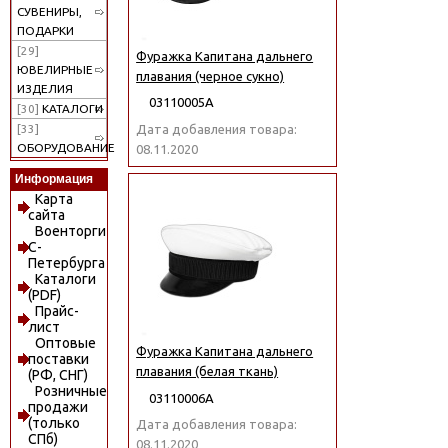
СУВЕНИРЫ,
ПОДАРКИ
[29]
Фуражка Капитана дальнего
ЮВЕЛИРНЫЕ
плавания (черное сукно)
ИЗДЕЛИЯ
03110005А
[30]
КАТАЛОГИ
Дата добавления товара:
[33]
ОБОРУДОВАНИЕ
08.11.2020
Информация
Карта
сайта
Военторги
С-
Петербурга
Каталоги
(PDF)
Прайс-
лист
Оптовые
Фуражка Капитана дальнего
поставки
плавания (белая ткань)
(РФ, СНГ)
Розничные
03110006А
продажи
(только
Дата добавления товара:
СПб)
08.11.2020