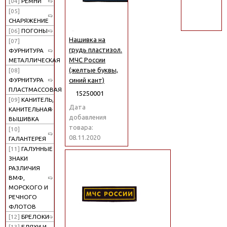
[04]
РЕМНИ
поиск
[05]
СНАРЯЖЕНИЕ
[06]
ПОГОНЫ
Нашивка на
[07]
грудь пластизол.
ФУРНИТУРА
МЧС России
МЕТАЛЛИЧЕСКАЯ
(желтые буквы,
[08]
синий кант)
ФУРНИТУРА
ПЛАСТМАССОВАЯ
15250001
[09]
КАНИТЕЛЬ,
Дата
КАНИТЕЛЬНАЯ
добавления
ВЫШИВКА
товара:
[10]
08.11.2020
ГАЛАНТЕРЕЯ
[11]
ГАЛУННЫЕ
ЗНАКИ
РАЗЛИЧИЯ
ВМФ,
МОРСКОГО И
РЕЧНОГО
ФЛОТОВ
[12]
БРЕЛОКИ
[13]
БЛЯХИ И