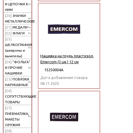
И ЦЕПОЧКИ К
НИМ
[20]
ЗНАЧКИ
МЕТАЛЛИЧЕСКИЕ
[21]
МЕДАЛИ
[22]
ФЛАГИ
[23]
ШЕЛКОГРАФИЯ
(шевроны и
Нашивка на грудь пластизол.
вымпелы)
Emercom (2 цв.) 12 см
[24]
"ФОЛЬГА"
И ПРОЧИЕ
15250004А
НАШИВКИ
Дата добавления товара:
[25]
ПОВЯЗКИ
08.11.2020
НАРУКАВНЫЕ
[26]
СОПУТСТВУЮЩИЕ
ТОВАРЫ
[27]
ПНЕВМАТИКА,
МАКЕТЫ
ОРУЖИЯ
[28]