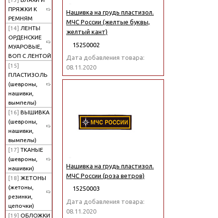
ПРЯЖКИ К
Нашивка на грудь пластизол.
РЕМНЯМ
МЧС России (желтые буквы,
[14]
ЛЕНТЫ
желтый кант)
ОРДЕНСКИЕ
15250002
МУАРОВЫЕ,
ВОП С ЛЕНТОЙ
Дата добавления товара:
[15]
08.11.2020
ПЛАСТИЗОЛЬ
(шевроны,
нашивки,
вымпелы)
[16]
ВЫШИВКА
(шевроны,
нашивки,
вымпелы)
[17]
ТКАНЫЕ
(шевроны,
Нашивка на грудь пластизол.
нашивки)
МЧС России (роза ветров)
[18]
ЖЕТОНЫ
(жетоны,
15250003
резинки,
Дата добавления товара:
цепочки)
08.11.2020
[19]
ОБЛОЖКИ