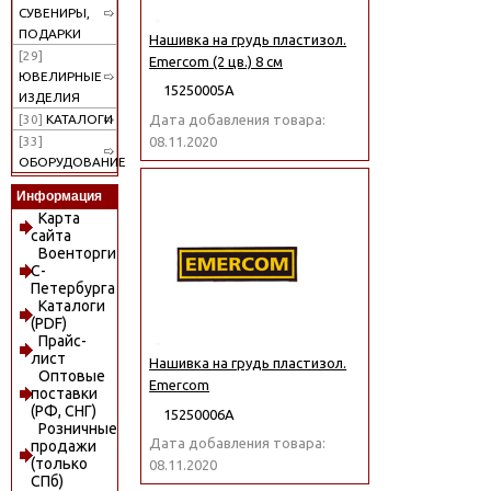
СУВЕНИРЫ,
ПОДАРКИ
Нашивка на грудь пластизол.
[29]
Emercom (2 цв.) 8 см
ЮВЕЛИРНЫЕ
15250005А
ИЗДЕЛИЯ
Дата добавления товара:
[30]
КАТАЛОГИ
08.11.2020
[33]
ОБОРУДОВАНИЕ
Информация
Карта
сайта
Военторги
С-
Петербурга
Каталоги
(PDF)
Прайс-
лист
Нашивка на грудь пластизол.
Оптовые
Emercom
поставки
(РФ, СНГ)
15250006А
Розничные
Дата добавления товара:
продажи
(только
08.11.2020
СПб)