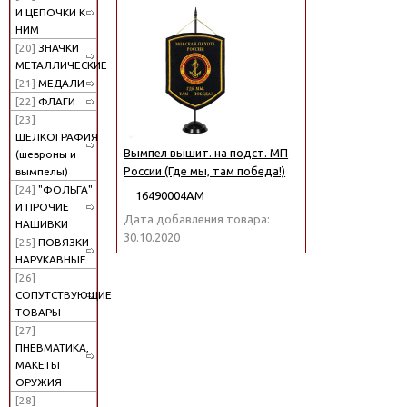
И ЦЕПОЧКИ К
НИМ
[20]
ЗНАЧКИ
МЕТАЛЛИЧЕСКИЕ
[21]
МЕДАЛИ
[22]
ФЛАГИ
[23]
ШЕЛКОГРАФИЯ
Вымпел вышит. на подст. МП
(шевроны и
России (Где мы, там победа!)
вымпелы)
[24]
"ФОЛЬГА"
16490004АМ
И ПРОЧИЕ
Дата добавления товара:
НАШИВКИ
30.10.2020
[25]
ПОВЯЗКИ
НАРУКАВНЫЕ
[26]
СОПУТСТВУЮЩИЕ
ТОВАРЫ
[27]
ПНЕВМАТИКА,
МАКЕТЫ
ОРУЖИЯ
[28]