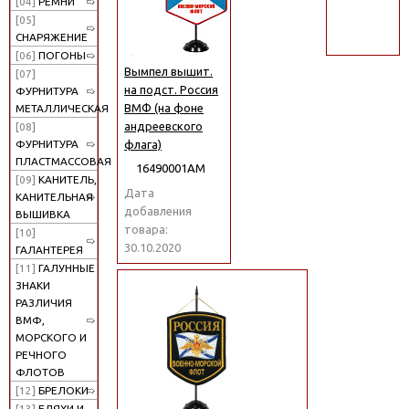
[04]
РЕМНИ
поиск
[05]
СНАРЯЖЕНИЕ
[06]
ПОГОНЫ
Вымпел вышит.
[07]
на подст. Россия
ФУРНИТУРА
ВМФ (на фоне
МЕТАЛЛИЧЕСКАЯ
андреевского
[08]
флага)
ФУРНИТУРА
ПЛАСТМАССОВАЯ
16490001АМ
[09]
КАНИТЕЛЬ,
Дата
КАНИТЕЛЬНАЯ
добавления
ВЫШИВКА
товара:
[10]
30.10.2020
ГАЛАНТЕРЕЯ
[11]
ГАЛУННЫЕ
ЗНАКИ
РАЗЛИЧИЯ
ВМФ,
МОРСКОГО И
РЕЧНОГО
ФЛОТОВ
[12]
БРЕЛОКИ
[13]
БЛЯХИ И