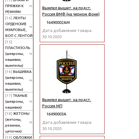
ПРЯЖКИ К
Вымпел вышит. на подст.
РЕМНЯМ
Россия ВМФ (на черном фоне)
[14]
ЛЕНТЫ
16490002АМ
ОРДЕНСКИЕ
МУАРОВЫЕ,
Дата добавления товара:
ВОП С ЛЕНТОЙ
30.10.2020
[15]
ПЛАСТИЗОЛЬ
(шевроны,
нашивки,
вымпелы)
[16]
ВЫШИВКА
(шевроны,
нашивки,
вымпелы)
[17]
ТКАНЫЕ
Вымпел вышит. на подст.
(шевроны,
Россия МП
нашивки)
[18]
ЖЕТОНЫ
16490003А
(жетоны,
Дата добавления товара:
резинки,
30.10.2020
цепочки)
[19]
ОБЛОЖКИ