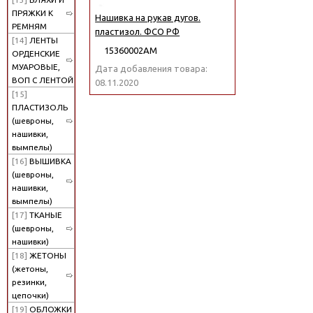
ПРЯЖКИ К
Нашивка на рукав дугов.
РЕМНЯМ
пластизол. ФСО РФ
[14]
ЛЕНТЫ
15360002АМ
ОРДЕНСКИЕ
МУАРОВЫЕ,
Дата добавления товара:
ВОП С ЛЕНТОЙ
08.11.2020
[15]
ПЛАСТИЗОЛЬ
(шевроны,
нашивки,
вымпелы)
[16]
ВЫШИВКА
(шевроны,
нашивки,
вымпелы)
[17]
ТКАНЫЕ
(шевроны,
нашивки)
[18]
ЖЕТОНЫ
(жетоны,
резинки,
цепочки)
[19]
ОБЛОЖКИ