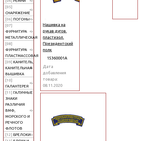
[04]
РЕМНИ
поиск
[05]
СНАРЯЖЕНИЕ
[06]
ПОГОНЫ
Нашивка на
[07]
рукав дугов.
ФУРНИТУРА
пластизол.
МЕТАЛЛИЧЕСКАЯ
Президентский
[08]
полк
ФУРНИТУРА
ПЛАСТМАССОВАЯ
15360001А
[09]
КАНИТЕЛЬ,
Дата
КАНИТЕЛЬНАЯ
добавления
ВЫШИВКА
товара:
[10]
08.11.2020
ГАЛАНТЕРЕЯ
[11]
ГАЛУННЫЕ
ЗНАКИ
РАЗЛИЧИЯ
ВМФ,
МОРСКОГО И
РЕЧНОГО
ФЛОТОВ
[12]
БРЕЛОКИ
[13]
БЛЯХИ И