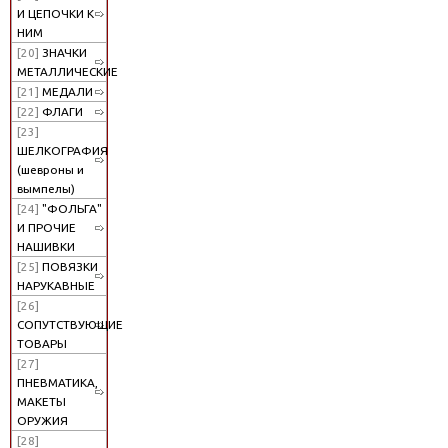
И ЦЕПОЧКИ К
НИМ
[20]
ЗНАЧКИ
МЕТАЛЛИЧЕСКИЕ
[21]
МЕДАЛИ
[22]
ФЛАГИ
[23]
ШЕЛКОГРАФИЯ
(шевроны и
вымпелы)
[24]
"ФОЛЬГА"
И ПРОЧИЕ
НАШИВКИ
[25]
ПОВЯЗКИ
НАРУКАВНЫЕ
[26]
СОПУТСТВУЮЩИЕ
ТОВАРЫ
[27]
ПНЕВМАТИКА,
МАКЕТЫ
ОРУЖИЯ
[28]