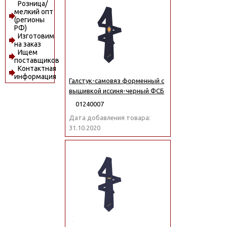
Розница/
мелкий опт
(регионы
РФ)
Изготовим
на заказ
Ищем
поставщиков
Контактная
информация
Галстук-самовяз форменный с
вышивкой иссиня-черный ФСБ
01240007
Дата добавления товара:
31.10.2020