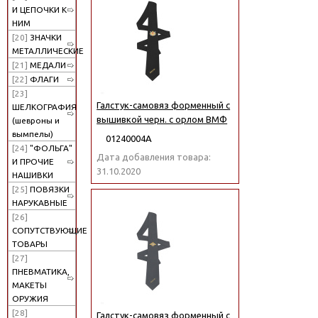
И ЦЕПОЧКИ К
НИМ
[20]
ЗНАЧКИ
МЕТАЛЛИЧЕСКИЕ
[21]
МЕДАЛИ
[22]
ФЛАГИ
[23]
Галстук-самовяз форменный с
ШЕЛКОГРАФИЯ
вышивкой черн. с орлом ВМФ
(шевроны и
вымпелы)
01240004А
[24]
"ФОЛЬГА"
Дата добавления товара:
И ПРОЧИЕ
31.10.2020
НАШИВКИ
[25]
ПОВЯЗКИ
НАРУКАВНЫЕ
[26]
СОПУТСТВУЮЩИЕ
ТОВАРЫ
[27]
ПНЕВМАТИКА,
МАКЕТЫ
ОРУЖИЯ
[28]
Галстук-самовяз форменный с