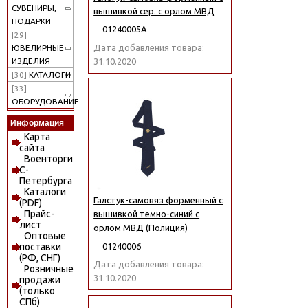
СУВЕНИРЫ,
вышивкой сер. с орлом МВД
ПОДАРКИ
01240005А
[29]
Дата добавления товара:
ЮВЕЛИРНЫЕ
31.10.2020
ИЗДЕЛИЯ
[30]
КАТАЛОГИ
[33]
ОБОРУДОВАНИЕ
Информация
Карта
сайта
Военторги
С-
Петербурга
Каталоги
Галстук-самовяз форменный с
(PDF)
Прайс-
вышивкой темно-синий с
лист
орлом МВД (Полиция)
Оптовые
01240006
поставки
(РФ, СНГ)
Дата добавления товара:
Розничные
31.10.2020
продажи
(только
СПб)