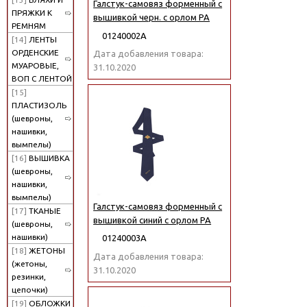
Галстук-самовяз форменный с
ПРЯЖКИ К
вышивкой черн. с орлом РА
РЕМНЯМ
01240002А
[14]
ЛЕНТЫ
ОРДЕНСКИЕ
Дата добавления товара:
МУАРОВЫЕ,
31.10.2020
ВОП С ЛЕНТОЙ
[15]
ПЛАСТИЗОЛЬ
(шевроны,
нашивки,
вымпелы)
[16]
ВЫШИВКА
(шевроны,
нашивки,
вымпелы)
Галстук-самовяз форменный с
[17]
ТКАНЫЕ
вышивкой синий с орлом РА
(шевроны,
нашивки)
01240003А
[18]
ЖЕТОНЫ
Дата добавления товара:
(жетоны,
31.10.2020
резинки,
цепочки)
[19]
ОБЛОЖКИ