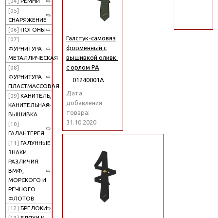
[04]
РЕМНИ
поиск
[05]
СНАРЯЖЕНИЕ
[06]
ПОГОНЫ
Галстук-самовяз
[07]
форменный с
ФУРНИТУРА
вышивкой оливк.
МЕТАЛЛИЧЕСКАЯ
с орлом РА
[08]
ФУРНИТУРА
01240001А
ПЛАСТМАССОВАЯ
Дата
[09]
КАНИТЕЛЬ,
добавления
КАНИТЕЛЬНАЯ
товара:
ВЫШИВКА
31.10.2020
[10]
ГАЛАНТЕРЕЯ
[11]
ГАЛУННЫЕ
ЗНАКИ
РАЗЛИЧИЯ
ВМФ,
МОРСКОГО И
РЕЧНОГО
ФЛОТОВ
[12]
БРЕЛОКИ
[13]
БЛЯХИ И