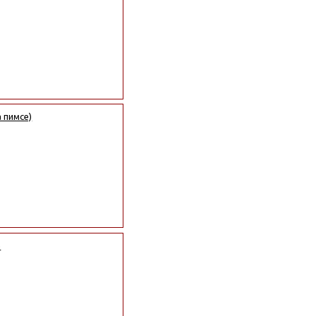
 пимсе)
е