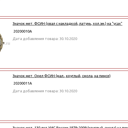
Значок мет. ФСИН (овал с накладкой, латунь, хол.эм.) на "усах"
20200010А
Дата добавления товара: 30.10.2020
Значок мет. Орел ФСИН (мал., круглый, смола, на пимсе)
20200011А
Дата добавления товара: 30.10.2020
Значок мет. 130 лет УИС России 1879-2009 (круглый, смола) на пи