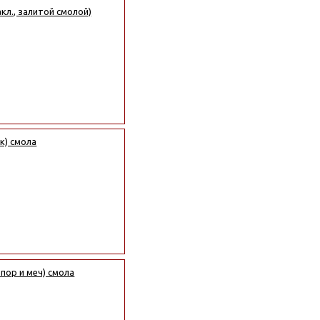
акл., залитой смолой)
ок) смола
опор и меч) смола