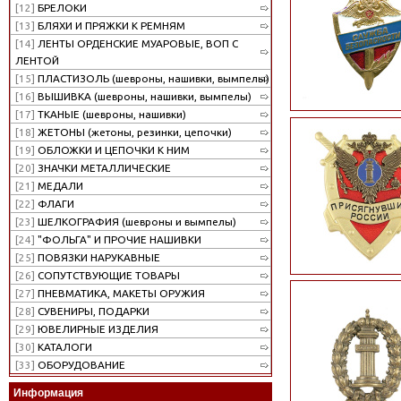
[12]
БРЕЛОКИ
[13]
БЛЯХИ И ПРЯЖКИ К РЕМНЯМ
[14]
ЛЕНТЫ ОРДЕНСКИЕ МУАРОВЫЕ, ВОП С
ЛЕНТОЙ
[15]
ПЛАСТИЗОЛЬ (шевроны, нашивки, вымпелы)
[16]
ВЫШИВКА (шевроны, нашивки, вымпелы)
[17]
ТКАНЫЕ (шевроны, нашивки)
[18]
ЖЕТОНЫ (жетоны, резинки, цепочки)
[19]
ОБЛОЖКИ И ЦЕПОЧКИ К НИМ
[20]
ЗНАЧКИ МЕТАЛЛИЧЕСКИЕ
[21]
МЕДАЛИ
[22]
ФЛАГИ
[23]
ШЕЛКОГРАФИЯ (шевроны и вымпелы)
[24]
"ФОЛЬГА" И ПРОЧИЕ НАШИВКИ
[25]
ПОВЯЗКИ НАРУКАВНЫЕ
[26]
СОПУТСТВУЮЩИЕ ТОВАРЫ
[27]
ПНЕВМАТИКА, МАКЕТЫ ОРУЖИЯ
[28]
СУВЕНИРЫ, ПОДАРКИ
[29]
ЮВЕЛИРНЫЕ ИЗДЕЛИЯ
[30]
КАТАЛОГИ
[33]
ОБОРУДОВАНИЕ
Информация