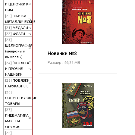
И ЦЕПОЧКИ К
НИМ
[20]
ЗНАЧКИ
МЕТАЛЛИЧЕСКИЕ
[21]
МЕДАЛИ
[22]
ФЛАГИ
[23]
ШЕЛКОГРАФИЯ
(шевроны и
Новинки №8
вымпелы)
Размер : 46,22 MB
[24]
"ФОЛЬГА"
И ПРОЧИЕ
НАШИВКИ
[25]
ПОВЯЗКИ
НАРУКАВНЫЕ
[26]
СОПУТСТВУЮЩИЕ
ТОВАРЫ
[27]
ПНЕВМАТИКА,
МАКЕТЫ
ОРУЖИЯ
[28]