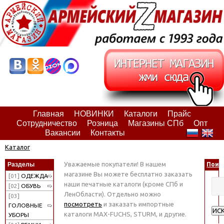
Главная
НОВИНКИ
Каталоги
Прайс
Сотрудничество
Розница
Магазины СПб
Опт
Вакансии
Контакты
Каталог
Уважаемые покупатели! В нашем
Разделы
Поис
магазине Вы можете бесплатно заказать
[01]
ОДЕЖДА
наши печатные каталоги (кроме СПб и
[02]
ОБУВЬ
ЛенОбласти). Отдельно можно
[03]
посмотреть
и заказать импортные
ГОЛОВНЫЕ
ИС
каталоги MAX-FUCHS, STURM, и другие.
УБОРЫ
Рас