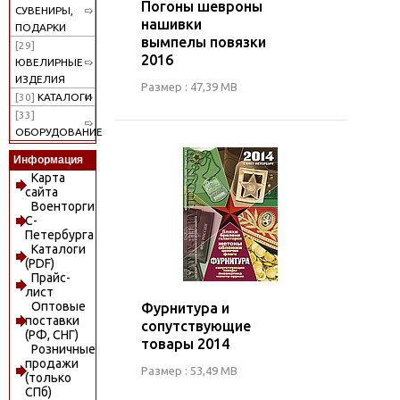
Погоны шевроны
СУВЕНИРЫ,
нашивки
ПОДАРКИ
вымпелы повязки
[29]
2016
ЮВЕЛИРНЫЕ
ИЗДЕЛИЯ
Размер : 47,39 MB
[30]
КАТАЛОГИ
[33]
ОБОРУДОВАНИЕ
Информация
Карта
сайта
Военторги
С-
Петербурга
Каталоги
(PDF)
Прайс-
лист
Оптовые
Фурнитура и
поставки
сопутствующие
(РФ, СНГ)
товары 2014
Розничные
продажи
Размер : 53,49 MB
(только
СПб)