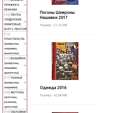
ПРЯЖКИ К
РЕМНЯМ
Погоны Шевроны
[14]
ЛЕНТЫ
Нашивки 2017
ОРДЕНСКИЕ
МУАРОВЫЕ,
Размер : 51,15 MB
ВОП С ЛЕНТОЙ
[15]
ПЛАСТИЗОЛЬ
(шевроны,
нашивки,
вымпелы)
[16]
ВЫШИВКА
(шевроны,
нашивки,
вымпелы)
[17]
ТКАНЫЕ
(шевроны,
Одежда 2016
нашивки)
[18]
ЖЕТОНЫ
Размер : 42,68 MB
(жетоны,
резинки,
цепочки)
[19]
ОБЛОЖКИ