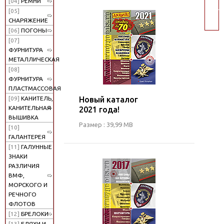
[04]
РЕМНИ
пои
[05]
СНАРЯЖЕНИЕ
[06]
ПОГОНЫ
[07]
ФУРНИТУРА
МЕТАЛЛИЧЕСКАЯ
[08]
ФУРНИТУРА
ПЛАСТМАССОВАЯ
Новый каталог
[09]
КАНИТЕЛЬ,
КАНИТЕЛЬНАЯ
2021 года!
ВЫШИВКА
Размер : 39,99 MB
[10]
ГАЛАНТЕРЕЯ
[11]
ГАЛУННЫЕ
ЗНАКИ
РАЗЛИЧИЯ
ВМФ,
МОРСКОГО И
РЕЧНОГО
ФЛОТОВ
[12]
БРЕЛОКИ
[13]
БЛЯХИ И