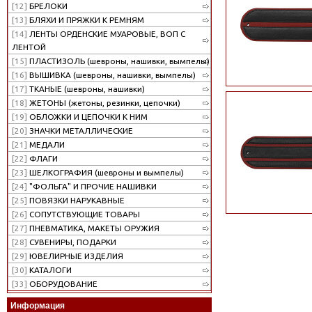
[12]
БРЕЛОКИ
[13]
БЛЯХИ И ПРЯЖКИ К РЕМНЯМ
[14]
ЛЕНТЫ ОРДЕНСКИЕ МУАРОВЫЕ, ВОП С
ЛЕНТОЙ
[15]
ПЛАСТИЗОЛЬ (шевроны, нашивки, вымпелы)
[16]
ВЫШИВКА (шевроны, нашивки, вымпелы)
[17]
ТКАНЫЕ (шевроны, нашивки)
[18]
ЖЕТОНЫ (жетоны, резинки, цепочки)
[19]
ОБЛОЖКИ И ЦЕПОЧКИ К НИМ
[20]
ЗНАЧКИ МЕТАЛЛИЧЕСКИЕ
[21]
МЕДАЛИ
[22]
ФЛАГИ
[23]
ШЕЛКОГРАФИЯ (шевроны и вымпелы)
[24]
"ФОЛЬГА" И ПРОЧИЕ НАШИВКИ
[25]
ПОВЯЗКИ НАРУКАВНЫЕ
[26]
СОПУТСТВУЮЩИЕ ТОВАРЫ
[27]
ПНЕВМАТИКА, МАКЕТЫ ОРУЖИЯ
[28]
СУВЕНИРЫ, ПОДАРКИ
[29]
ЮВЕЛИРНЫЕ ИЗДЕЛИЯ
[30]
КАТАЛОГИ
[33]
ОБОРУДОВАНИЕ
Информация