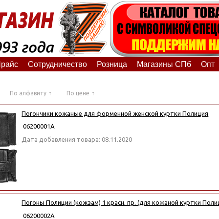
райс
Сотрудничество
Розница
Магазины СПб
Опт
По алфавиту
По цене
Погончики кожаные для форменной женской куртки Полиция
06200001А
Дата добавления товара: 08.11.2020
Погоны Полиции (кожзам) 1 красн. пр. (для кожаной куртки Поли
06200002А