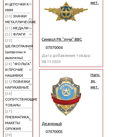
мет.
И ЦЕПОЧКИ К
НИМ
[20]
ЗНАЧКИ
МЕТАЛЛИЧЕСКИЕ
[21]
МЕДАЛИ
[22]
ФЛАГИ
Символ РА "лучи" ВВС
[23]
ШЕЛКОГРАФИЯ
07070004
(шевроны и
Дата добавления товара:
вымпелы)
08.11.2020
[24]
"ФОЛЬГА"
И ПРОЧИЕ
Нагр.
НАШИВКИ
зн.
[25]
ПОВЯЗКИ
мет.
НАРУКАВНЫЕ
[26]
СОПУТСТВУЮЩИЕ
ТОВАРЫ
[27]
ПНЕВМАТИКА,
МАКЕТЫ
Дежурный
ОРУЖИЯ
07070005
[28]