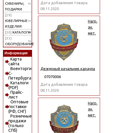
Дата добавления товара:
СУВЕНИРЫ,
08.11.2020
ПОДАРКИ
[29]
ЮВЕЛИРНЫЕ
Нагр.
ИЗДЕЛИЯ
зн.
[30]
КАТАЛОГИ
мет.
[33]
ОБОРУДОВАНИЕ
Информация
Карта
сайта
Военторги
Дежурный начальник караула
С-
07070006
Петербурга
Каталоги
Дата добавления товара:
(PDF)
08.11.2020
Прайс-
лист
Оптовые
Нагр.
поставки
зн.
(РФ, СНГ)
мет.
Розничные
продажи
(только
СПб)