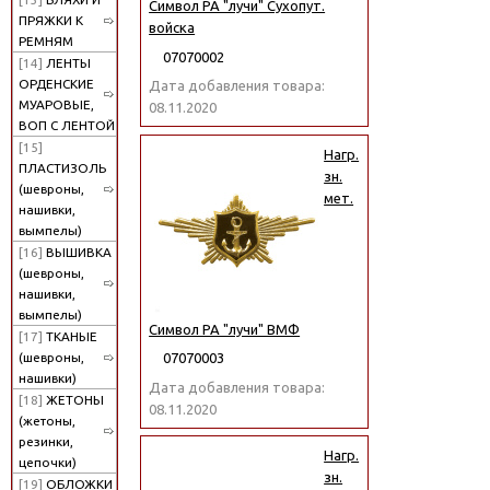
Символ РА "лучи" Сухопут.
ПРЯЖКИ К
войска
РЕМНЯМ
07070002
[14]
ЛЕНТЫ
ОРДЕНСКИЕ
Дата добавления товара:
МУАРОВЫЕ,
08.11.2020
ВОП С ЛЕНТОЙ
[15]
Нагр.
ПЛАСТИЗОЛЬ
зн.
(шевроны,
мет.
нашивки,
вымпелы)
[16]
ВЫШИВКА
(шевроны,
нашивки,
вымпелы)
Символ РА "лучи" ВМФ
[17]
ТКАНЫЕ
(шевроны,
07070003
нашивки)
Дата добавления товара:
[18]
ЖЕТОНЫ
08.11.2020
(жетоны,
резинки,
Нагр.
цепочки)
зн.
[19]
ОБЛОЖКИ