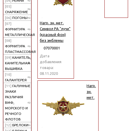
[04]
РЕМНИ
поиск
[05]
СНАРЯЖЕНИЕ
[06]
ПОГОНЫ
Нагр. зн. мет.
[07]
Символ РА "лучи"
ФУРНИТУРА
(красный фон)
МЕТАЛЛИЧЕСКАЯ
без эмблемы
[08]
ФУРНИТУРА
07070001
ПЛАСТМАССОВАЯ
Дата
[09]
КАНИТЕЛЬ,
добавления
КАНИТЕЛЬНАЯ
товара:
ВЫШИВКА
08.11.2020
[10]
ГАЛАНТЕРЕЯ
Нагр.
[11]
ГАЛУННЫЕ
ЗНАКИ
зн.
РАЗЛИЧИЯ
мет.
ВМФ,
МОРСКОГО И
РЕЧНОГО
ФЛОТОВ
[12]
БРЕЛОКИ
[13]
БЛЯХИ И