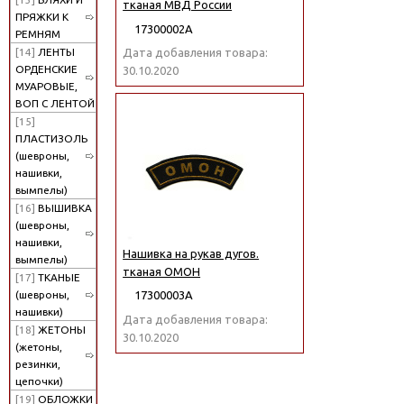
тканая МВД России
ПРЯЖКИ К
17300002А
РЕМНЯМ
[14]
ЛЕНТЫ
Дата добавления товара:
ОРДЕНСКИЕ
30.10.2020
МУАРОВЫЕ,
ВОП С ЛЕНТОЙ
[15]
ПЛАСТИЗОЛЬ
(шевроны,
нашивки,
вымпелы)
[16]
ВЫШИВКА
(шевроны,
нашивки,
Нашивка на рукав дугов.
вымпелы)
тканая ОМОН
[17]
ТКАНЫЕ
(шевроны,
17300003А
нашивки)
Дата добавления товара:
[18]
ЖЕТОНЫ
30.10.2020
(жетоны,
резинки,
цепочки)
[19]
ОБЛОЖКИ