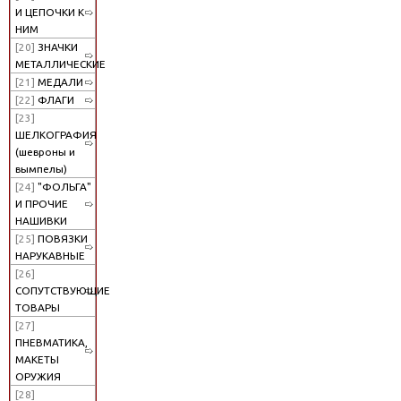
И ЦЕПОЧКИ К
НИМ
[20]
ЗНАЧКИ
МЕТАЛЛИЧЕСКИЕ
[21]
МЕДАЛИ
[22]
ФЛАГИ
[23]
ШЕЛКОГРАФИЯ
(шевроны и
вымпелы)
[24]
"ФОЛЬГА"
И ПРОЧИЕ
НАШИВКИ
[25]
ПОВЯЗКИ
НАРУКАВНЫЕ
[26]
СОПУТСТВУЮЩИЕ
ТОВАРЫ
[27]
ПНЕВМАТИКА,
МАКЕТЫ
ОРУЖИЯ
[28]