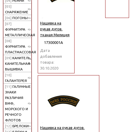
[04]
РЕМНИ
поиск
[05]
СНАРЯЖЕНИЕ
[06]
ПОГОНЫ
Нашивка на
[07]
рукав дугов.
ФУРНИТУРА
тканая Милиция
МЕТАЛЛИЧЕСКАЯ
[08]
17300001А
ФУРНИТУРА
Дата
ПЛАСТМАССОВАЯ
добавления
[09]
КАНИТЕЛЬ,
товара:
КАНИТЕЛЬНАЯ
30.10.2020
ВЫШИВКА
[10]
ГАЛАНТЕРЕЯ
[11]
ГАЛУННЫЕ
ЗНАКИ
РАЗЛИЧИЯ
ВМФ,
МОРСКОГО И
РЕЧНОГО
ФЛОТОВ
[12]
БРЕЛОКИ
Нашивка на рукав дугов.
[13]
БЛЯХИ И