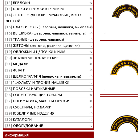
[12]
БРЕЛОКИ
[13]
БЛЯХИ И ПРЯЖКИ К РЕМНЯМ
[14]
ЛЕНТЫ ОРДЕНСКИЕ МУАРОВЫЕ, ВОП С
ЛЕНТОЙ
[15]
ПЛАСТИЗОЛЬ (шевроны, нашивки, вымпелы)
[16]
ВЫШИВКА (шевроны, нашивки, вымпелы)
[17]
ТКАНЫЕ (шевроны, нашивки)
[18]
ЖЕТОНЫ (жетоны, резинки, цепочки)
[19]
ОБЛОЖКИ И ЦЕПОЧКИ К НИМ
[20]
ЗНАЧКИ МЕТАЛЛИЧЕСКИЕ
[21]
МЕДАЛИ
[22]
ФЛАГИ
[23]
ШЕЛКОГРАФИЯ (шевроны и вымпелы)
[24]
"ФОЛЬГА" И ПРОЧИЕ НАШИВКИ
[25]
ПОВЯЗКИ НАРУКАВНЫЕ
[26]
СОПУТСТВУЮЩИЕ ТОВАРЫ
[27]
ПНЕВМАТИКА, МАКЕТЫ ОРУЖИЯ
[28]
СУВЕНИРЫ, ПОДАРКИ
[29]
ЮВЕЛИРНЫЕ ИЗДЕЛИЯ
[30]
КАТАЛОГИ
[33]
ОБОРУДОВАНИЕ
Информация