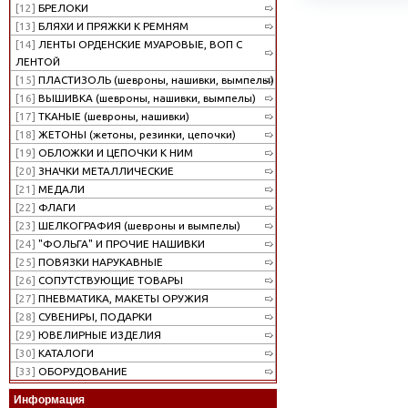
[12]
БРЕЛОКИ
[13]
БЛЯХИ И ПРЯЖКИ К РЕМНЯМ
[14]
ЛЕНТЫ ОРДЕНСКИЕ МУАРОВЫЕ, ВОП С
ЛЕНТОЙ
[15]
ПЛАСТИЗОЛЬ (шевроны, нашивки, вымпелы)
[16]
ВЫШИВКА (шевроны, нашивки, вымпелы)
[17]
ТКАНЫЕ (шевроны, нашивки)
[18]
ЖЕТОНЫ (жетоны, резинки, цепочки)
[19]
ОБЛОЖКИ И ЦЕПОЧКИ К НИМ
[20]
ЗНАЧКИ МЕТАЛЛИЧЕСКИЕ
[21]
МЕДАЛИ
[22]
ФЛАГИ
[23]
ШЕЛКОГРАФИЯ (шевроны и вымпелы)
[24]
"ФОЛЬГА" И ПРОЧИЕ НАШИВКИ
[25]
ПОВЯЗКИ НАРУКАВНЫЕ
[26]
СОПУТСТВУЮЩИЕ ТОВАРЫ
[27]
ПНЕВМАТИКА, МАКЕТЫ ОРУЖИЯ
[28]
СУВЕНИРЫ, ПОДАРКИ
[29]
ЮВЕЛИРНЫЕ ИЗДЕЛИЯ
[30]
КАТАЛОГИ
[33]
ОБОРУДОВАНИЕ
Информация