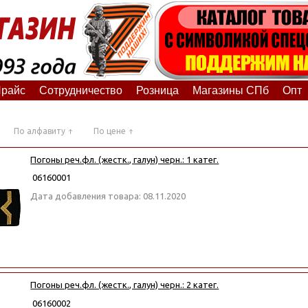
райс
Сотрудничество
Розница
Магазины СПб
Опт
По алфавиту
По цене
Погоны реч.фл. (жестк., галун) черн.: 1 катег.
06160001
Дата добавления товара: 08.11.2020
Погоны реч.фл. (жестк., галун) черн.: 2 катег.
06160002