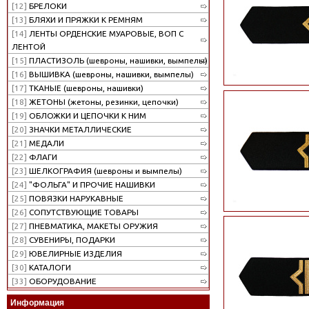
[12]
БРЕЛОКИ
[13]
БЛЯХИ И ПРЯЖКИ К РЕМНЯМ
[14]
ЛЕНТЫ ОРДЕНСКИЕ МУАРОВЫЕ, ВОП С
ЛЕНТОЙ
[15]
ПЛАСТИЗОЛЬ (шевроны, нашивки, вымпелы)
[16]
ВЫШИВКА (шевроны, нашивки, вымпелы)
[17]
ТКАНЫЕ (шевроны, нашивки)
[18]
ЖЕТОНЫ (жетоны, резинки, цепочки)
[19]
ОБЛОЖКИ И ЦЕПОЧКИ К НИМ
[20]
ЗНАЧКИ МЕТАЛЛИЧЕСКИЕ
[21]
МЕДАЛИ
[22]
ФЛАГИ
[23]
ШЕЛКОГРАФИЯ (шевроны и вымпелы)
[24]
"ФОЛЬГА" И ПРОЧИЕ НАШИВКИ
[25]
ПОВЯЗКИ НАРУКАВНЫЕ
[26]
СОПУТСТВУЮЩИЕ ТОВАРЫ
[27]
ПНЕВМАТИКА, МАКЕТЫ ОРУЖИЯ
[28]
СУВЕНИРЫ, ПОДАРКИ
[29]
ЮВЕЛИРНЫЕ ИЗДЕЛИЯ
[30]
КАТАЛОГИ
[33]
ОБОРУДОВАНИЕ
Информация