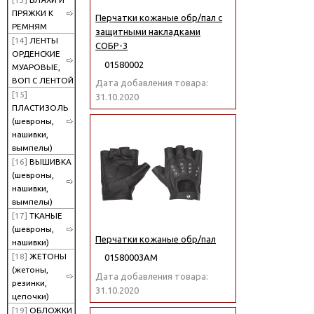
ПРЯЖКИ К
Перчатки кожаные обр/пал с
РЕМНЯМ
защитными накладками
[14]
ЛЕНТЫ
СОБР-3
ОРДЕНСКИЕ
01580002
МУАРОВЫЕ,
ВОП С ЛЕНТОЙ
Дата добавления товара:
[15]
31.10.2020
ПЛАСТИЗОЛЬ
(шевроны,
нашивки,
вымпелы)
[16]
ВЫШИВКА
(шевроны,
нашивки,
вымпелы)
[17]
ТКАНЫЕ
(шевроны,
Перчатки кожаные обр/пал
нашивки)
[18]
ЖЕТОНЫ
01580003АМ
(жетоны,
Дата добавления товара:
резинки,
31.10.2020
цепочки)
[19]
ОБЛОЖКИ