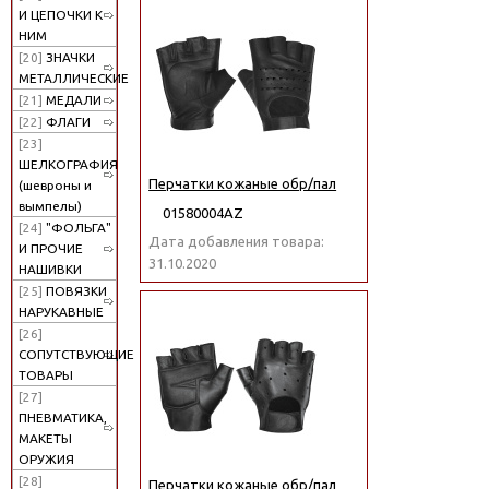
И ЦЕПОЧКИ К
НИМ
[20]
ЗНАЧКИ
МЕТАЛЛИЧЕСКИЕ
[21]
МЕДАЛИ
[22]
ФЛАГИ
[23]
ШЕЛКОГРАФИЯ
Перчатки кожаные обр/пал
(шевроны и
вымпелы)
01580004АZ
[24]
"ФОЛЬГА"
Дата добавления товара:
И ПРОЧИЕ
31.10.2020
НАШИВКИ
[25]
ПОВЯЗКИ
НАРУКАВНЫЕ
[26]
СОПУТСТВУЮЩИЕ
ТОВАРЫ
[27]
ПНЕВМАТИКА,
МАКЕТЫ
ОРУЖИЯ
[28]
Перчатки кожаные обр/пал