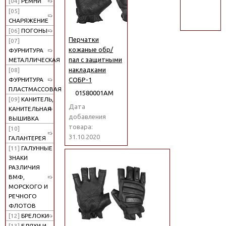
[04]
РЕМНИ
поиск
[05]
СНАРЯЖЕНИЕ
[06]
ПОГОНЫ
Перчатки
[07]
кожаные обр/
ФУРНИТУРА
пал с защитными
МЕТАЛЛИЧЕСКАЯ
накладками
[08]
СОБР-1
ФУРНИТУРА
ПЛАСТМАССОВАЯ
01580001АМ
[09]
КАНИТЕЛЬ,
Дата
КАНИТЕЛЬНАЯ
добавления
ВЫШИВКА
товара:
[10]
31.10.2020
ГАЛАНТЕРЕЯ
[11]
ГАЛУННЫЕ
ЗНАКИ
РАЗЛИЧИЯ
ВМФ,
МОРСКОГО И
РЕЧНОГО
ФЛОТОВ
[12]
БРЕЛОКИ
[13]
БЛЯХИ И