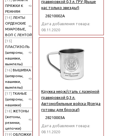
гравировкой 0,3 л. ГРУ (Выше
ПРЯЖКИ К
нас только звезды!)
РЕМНЯМ
28210002А
[14]
ЛЕНТЫ
ОРДЕНСКИЕ
Дата добавления товара:
МУАРОВЫЕ,
08.11.2020
ВОП С ЛЕНТОЙ
[15]
ПЛАСТИЗОЛЬ
(шевроны,
нашивки,
вымпелы)
[16]
ВЫШИВКА
(шевроны,
нашивки,
вымпелы)
Кружка нерж/сталь с лазерной
[17]
ТКАНЫЕ
гравировкой 0,3 л.
(шевроны,
Автомобильные войска (Всегда
нашивки)
готовы для броска!)
[18]
ЖЕТОНЫ
(жетоны,
28210003А
резинки,
Дата добавления товара:
цепочки)
08.11.2020
[19]
ОБЛОЖКИ