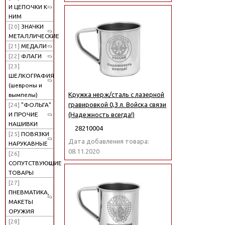
И ЦЕПОЧКИ К
НИМ
[20]
ЗНАЧКИ
МЕТАЛЛИЧЕСКИЕ
[21]
МЕДАЛИ
[22]
ФЛАГИ
[23]
ШЕЛКОГРАФИЯ
(шевроны и
Кружка нерж/сталь с лазерной
вымпелы)
гравировкой 0,3 л. Войска связи
[24]
"ФОЛЬГА"
И ПРОЧИЕ
(Надежность всегда!)
НАШИВКИ
28210004
[25]
ПОВЯЗКИ
Дата добавления товара:
НАРУКАВНЫЕ
08.11.2020
[26]
СОПУТСТВУЮЩИЕ
ТОВАРЫ
[27]
ПНЕВМАТИКА,
МАКЕТЫ
ОРУЖИЯ
[28]