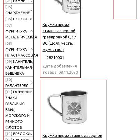
[04]
РЕМНИ
поиск
[05]
СНАРЯЖЕНИЕ
[06]
ПОГОНЫ
Кружка нерж/
[07]
сталь с лазерной
ФУРНИТУРА
гравировкой 0,3 л.
МЕТАЛЛИЧЕСКАЯ
ВС (Долг, честь,
[08]
мужество!)
ФУРНИТУРА
ПЛАСТМАССОВАЯ
28210001
[09]
КАНИТЕЛЬ,
Дата добавления
КАНИТЕЛЬНАЯ
товара: 08.11.2020
ВЫШИВКА
[10]
ГАЛАНТЕРЕЯ
[11]
ГАЛУННЫЕ
ЗНАКИ
РАЗЛИЧИЯ
ВМФ,
МОРСКОГО И
РЕЧНОГО
ФЛОТОВ
[12]
БРЕЛОКИ
Кружка нерж/сталь с лазерной
[13]
БЛЯХИ И