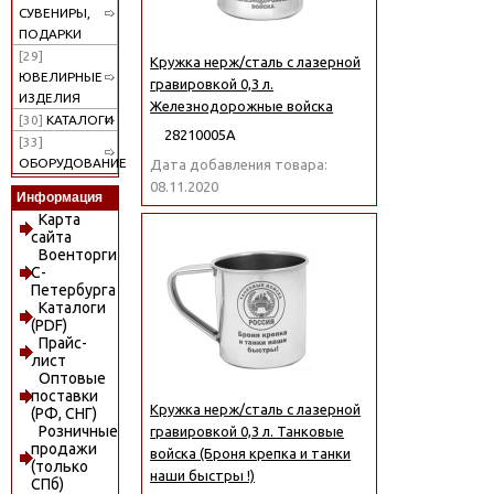
СУВЕНИРЫ,
ПОДАРКИ
[29]
Кружка нерж/сталь с лазерной
ЮВЕЛИРНЫЕ
гравировкой 0,3 л.
ИЗДЕЛИЯ
Железнодорожные войска
[30]
КАТАЛОГИ
28210005А
[33]
ОБОРУДОВАНИЕ
Дата добавления товара:
08.11.2020
Информация
Карта
сайта
Военторги
С-
Петербурга
Каталоги
(PDF)
Прайс-
лист
Оптовые
поставки
Кружка нерж/сталь с лазерной
(РФ, СНГ)
Розничные
гравировкой 0,3 л. Танковые
продажи
войска (Броня крепка и танки
(только
наши быстры !)
СПб)