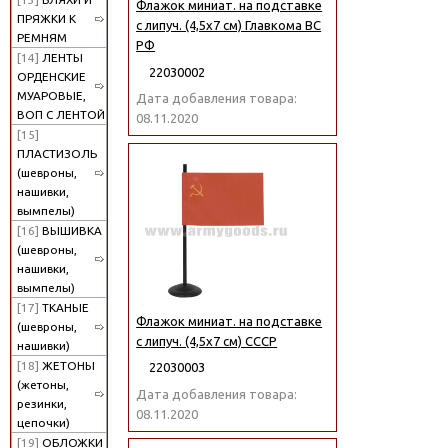
Флажок миниат. на подставке
ПРЯЖКИ К
с липуч. (4,5х7 см) Главкома ВС
РЕМНЯМ
РФ
[14]
ЛЕНТЫ
22030002
ОРДЕНСКИЕ
МУАРОВЫЕ,
Дата добавления товара:
ВОП С ЛЕНТОЙ
08.11.2020
[15]
ПЛАСТИЗОЛЬ
(шевроны,
нашивки,
вымпелы)
[16]
ВЫШИВКА
(шевроны,
нашивки,
вымпелы)
[17]
ТКАНЫЕ
Флажок миниат. на подставке
(шевроны,
с липуч. (4,5х7 см) СССР
нашивки)
[18]
ЖЕТОНЫ
22030003
(жетоны,
Дата добавления товара:
резинки,
08.11.2020
цепочки)
[19]
ОБЛОЖКИ