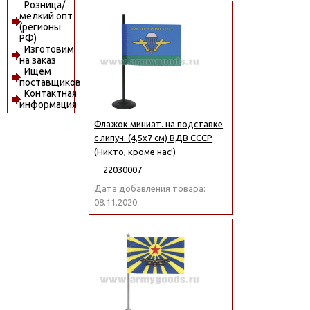
Розница/
мелкий опт
(регионы
РФ)
Изготовим
на заказ
Ищем
поставщиков
Контактная
информация
Флажок миниат. на подставке
с липуч. (4,5х7 см) ВДВ СССР
(Никто, кроме нас!)
22030007
Дата добавления товара:
08.11.2020