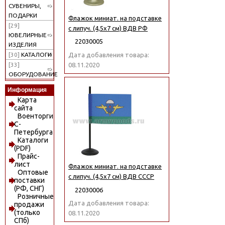
СУВЕНИРЫ,
ПОДАРКИ
Флажок миниат. на подставке
[29]
с липуч. (4,5х7 см) ВДВ РФ
ЮВЕЛИРНЫЕ
22030005
ИЗДЕЛИЯ
Дата добавления товара:
[30]
КАТАЛОГИ
08.11.2020
[33]
ОБОРУДОВАНИЕ
Информация
Карта
сайта
Военторги
С-
Петербурга
Каталоги
(PDF)
Прайс-
лист
Флажок миниат. на подставке
Оптовые
с липуч. (4,5х7 см) ВДВ СССР
поставки
(РФ, СНГ)
22030006
Розничные
Дата добавления товара:
продажи
(только
08.11.2020
СПб)