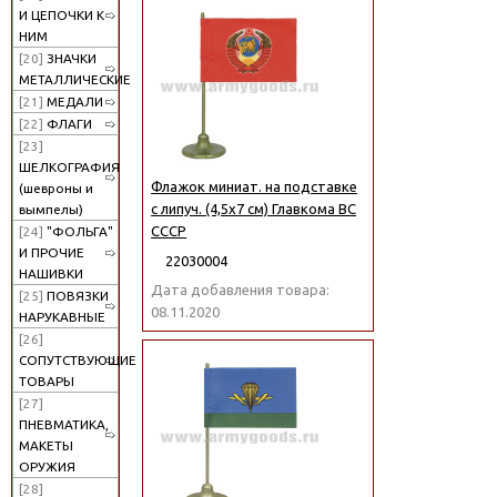
И ЦЕПОЧКИ К
НИМ
[20]
ЗНАЧКИ
МЕТАЛЛИЧЕСКИЕ
[21]
МЕДАЛИ
[22]
ФЛАГИ
[23]
ШЕЛКОГРАФИЯ
Флажок миниат. на подставке
(шевроны и
с липуч. (4,5х7 см) Главкома ВС
вымпелы)
СССР
[24]
"ФОЛЬГА"
И ПРОЧИЕ
22030004
НАШИВКИ
Дата добавления товара:
[25]
ПОВЯЗКИ
08.11.2020
НАРУКАВНЫЕ
[26]
СОПУТСТВУЮЩИЕ
ТОВАРЫ
[27]
ПНЕВМАТИКА,
МАКЕТЫ
ОРУЖИЯ
[28]