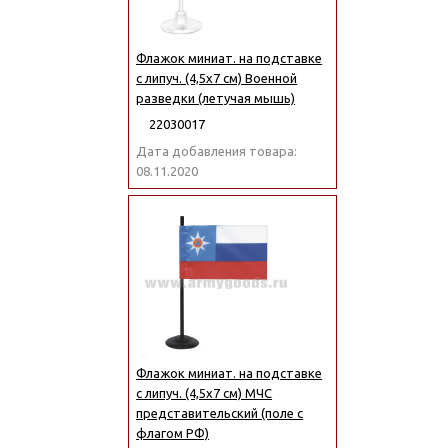
Флажок миниат. на подставке
с липуч. (4,5х7 см) Военной
разведки (летучая мышь)
22030017
Дата добавления товара:
08.11.2020
Флажок миниат. на подставке
с липуч. (4,5х7 см) МЧС
представительский (поле с
флагом РФ)