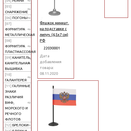
[04]
РЕМНИ
поиск
[05]
СНАРЯЖЕНИЕ
[06]
ПОГОНЫ
Флажок миниат.
[07]
на подставке с
ФУРНИТУРА
липуч. (4,5х7 см)
МЕТАЛЛИЧЕСКАЯ
РФ
[08]
ФУРНИТУРА
22030001
ПЛАСТМАССОВАЯ
Дата
[09]
КАНИТЕЛЬ,
добавления
КАНИТЕЛЬНАЯ
товара:
ВЫШИВКА
08.11.2020
[10]
ГАЛАНТЕРЕЯ
[11]
ГАЛУННЫЕ
ЗНАКИ
РАЗЛИЧИЯ
ВМФ,
МОРСКОГО И
РЕЧНОГО
ФЛОТОВ
[12]
БРЕЛОКИ
[13]
БЛЯХИ И