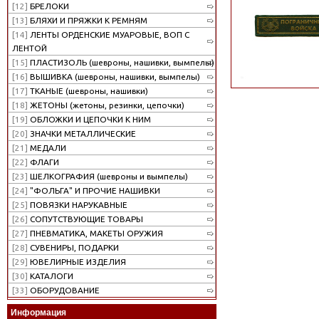
[12]
БРЕЛОКИ
[13]
БЛЯХИ И ПРЯЖКИ К РЕМНЯМ
[14]
ЛЕНТЫ ОРДЕНСКИЕ МУАРОВЫЕ, ВОП С
ЛЕНТОЙ
[15]
ПЛАСТИЗОЛЬ (шевроны, нашивки, вымпелы)
[16]
ВЫШИВКА (шевроны, нашивки, вымпелы)
[17]
ТКАНЫЕ (шевроны, нашивки)
[18]
ЖЕТОНЫ (жетоны, резинки, цепочки)
[19]
ОБЛОЖКИ И ЦЕПОЧКИ К НИМ
[20]
ЗНАЧКИ МЕТАЛЛИЧЕСКИЕ
[21]
МЕДАЛИ
[22]
ФЛАГИ
[23]
ШЕЛКОГРАФИЯ (шевроны и вымпелы)
[24]
"ФОЛЬГА" И ПРОЧИЕ НАШИВКИ
[25]
ПОВЯЗКИ НАРУКАВНЫЕ
[26]
СОПУТСТВУЮЩИЕ ТОВАРЫ
[27]
ПНЕВМАТИКА, МАКЕТЫ ОРУЖИЯ
[28]
СУВЕНИРЫ, ПОДАРКИ
[29]
ЮВЕЛИРНЫЕ ИЗДЕЛИЯ
[30]
КАТАЛОГИ
[33]
ОБОРУДОВАНИЕ
Информация