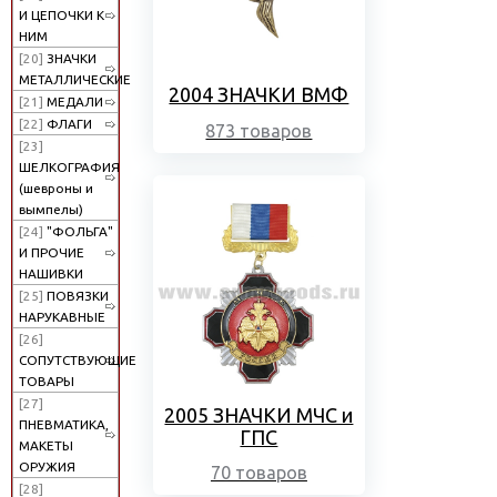
И ЦЕПОЧКИ К
НИМ
[20]
ЗНАЧКИ
МЕТАЛЛИЧЕСКИЕ
2004 ЗНАЧКИ ВМФ
[21]
МЕДАЛИ
[22]
ФЛАГИ
873 товаров
[23]
ШЕЛКОГРАФИЯ
(шевроны и
вымпелы)
[24]
"ФОЛЬГА"
И ПРОЧИЕ
НАШИВКИ
[25]
ПОВЯЗКИ
НАРУКАВНЫЕ
[26]
СОПУТСТВУЮЩИЕ
ТОВАРЫ
[27]
2005 ЗНАЧКИ МЧС и
ПНЕВМАТИКА,
ГПС
МАКЕТЫ
ОРУЖИЯ
70 товаров
[28]