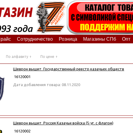
райс
Сотрудничество
Розница
Магазины СПб
Опт
По алфавиту
По цене
Шеврон вышит. Государственный реестр казачьих обществ
16120001
Дата добавления товара: 08.11.2020
Шеврон вышит. Россия Казачьи войска (5-уг. с флагом)
16120002