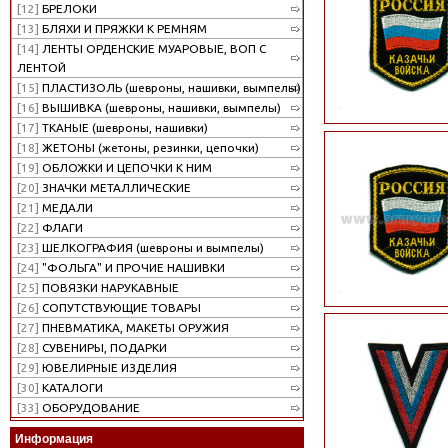
[12]
БРЕЛОКИ
[13]
БЛЯХИ И ПРЯЖКИ К РЕМНЯМ
[14]
ЛЕНТЫ ОРДЕНСКИЕ МУАРОВЫЕ, ВОП С
ЛЕНТОЙ
[15]
ПЛАСТИЗОЛЬ (шевроны, нашивки, вымпелы)
[16]
ВЫШИВКА (шевроны, нашивки, вымпелы)
[17]
ТКАНЫЕ (шевроны, нашивки)
[18]
ЖЕТОНЫ (жетоны, резинки, цепочки)
[19]
ОБЛОЖКИ И ЦЕПОЧКИ К НИМ
[20]
ЗНАЧКИ МЕТАЛЛИЧЕСКИЕ
[21]
МЕДАЛИ
[22]
ФЛАГИ
[23]
ШЕЛКОГРАФИЯ (шевроны и вымпелы)
[24]
"ФОЛЬГА" И ПРОЧИЕ НАШИВКИ
[25]
ПОВЯЗКИ НАРУКАВНЫЕ
[26]
СОПУТСТВУЮЩИЕ ТОВАРЫ
[27]
ПНЕВМАТИКА, МАКЕТЫ ОРУЖИЯ
[28]
СУВЕНИРЫ, ПОДАРКИ
[29]
ЮВЕЛИРНЫЕ ИЗДЕЛИЯ
[30]
КАТАЛОГИ
[33]
ОБОРУДОВАНИЕ
Информация