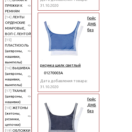
31.10.2020
ПРЯЖКИ К
РЕМНЯМ
[14]
ЛЕНТЫ
Гюйс
ОРДЕНСКИЕ
ДМБ
МУАРОВЫЕ,
без
ВОП С ЛЕНТОЙ
[15]
ПЛАСТИЗОЛЬ
(шевроны,
нашивки,
вымпелы)
рисунка шелк светлый
[16]
ВЫШИВКА
01270003А
(шевроны,
нашивки,
Дата добавления товара:
вымпелы)
31.10.2020
[17]
ТКАНЫЕ
(шевроны,
Гюйс
нашивки)
ДМБ
[18]
ЖЕТОНЫ
без
(жетоны,
резинки,
цепочки)
[19]
ОБЛОЖКИ