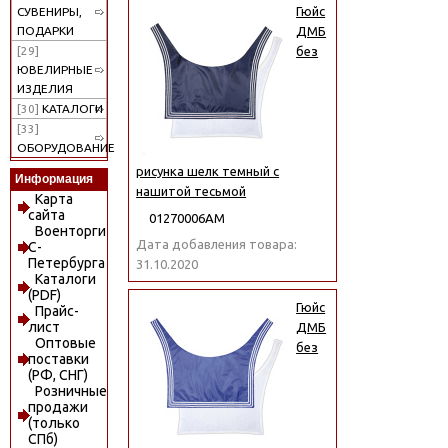
Гюйс
СУВЕНИРЫ,
ПОДАРКИ
ДМБ
[29]
без
ЮВЕЛИРНЫЕ
ИЗДЕЛИЯ
[30]
КАТАЛОГИ
[33]
ОБОРУДОВАНИЕ
рисунка шелк темный с
Информация
нашитой тесьмой
Карта
сайта
01270006АМ
Военторги
Дата добавления товара:
С-
Петербурга
31.10.2020
Каталоги
(PDF)
Гюйс
Прайс-
лист
ДМБ
Оптовые
без
поставки
(РФ, СНГ)
Розничные
продажи
(только
СПб)