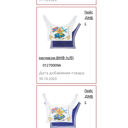
Гюйс
ДМБ
с
рисунком ВМФ (х/б)
01270009А
Дата добавления товара:
30.10.2020
Гюйс
ДМБ
с