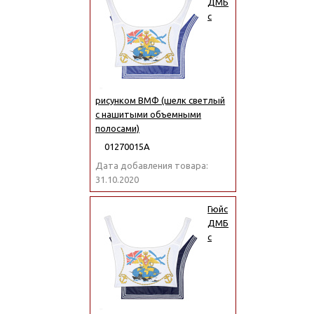
ДМБ
с
рисунком ВМФ (шелк светлый
с нашитыми объемными
полосами)
01270015А
Дата добавления товара:
31.10.2020
Гюйс
ДМБ
с