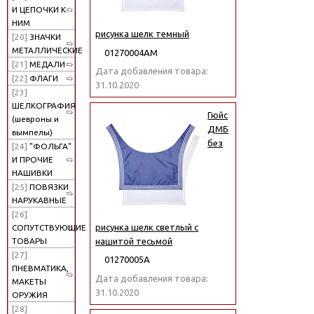
И ЦЕПОЧКИ К
НИМ
рисунка шелк темный
[20]
ЗНАЧКИ
МЕТАЛЛИЧЕСКИЕ
01270004АМ
[21]
МЕДАЛИ
Дата добавления товара:
[22]
ФЛАГИ
31.10.2020
[23]
ШЕЛКОГРАФИЯ
Гюйс
(шевроны и
ДМБ
вымпелы)
без
[24]
"ФОЛЬГА"
И ПРОЧИЕ
НАШИВКИ
[25]
ПОВЯЗКИ
НАРУКАВНЫЕ
[26]
рисунка шелк светлый с
СОПУТСТВУЮЩИЕ
нашитой тесьмой
ТОВАРЫ
[27]
01270005А
ПНЕВМАТИКА,
Дата добавления товара:
МАКЕТЫ
31.10.2020
ОРУЖИЯ
[28]