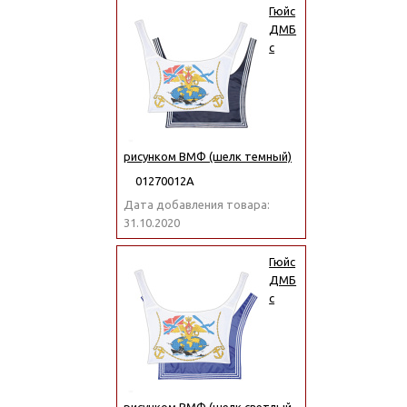
Гюйс
ДМБ
с
рисунком ВМФ (шелк темный)
01270012А
Дата добавления товара:
31.10.2020
Гюйс
ДМБ
с
рисунком ВМФ (шелк светлый