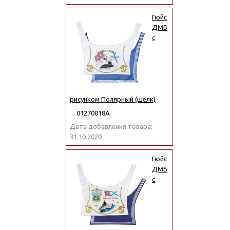
Гюйс
ДМБ
с
рисунком Полярный (шелк)
01270018А
Дата добавления товара:
31.10.2020
Гюйс
ДМБ
с