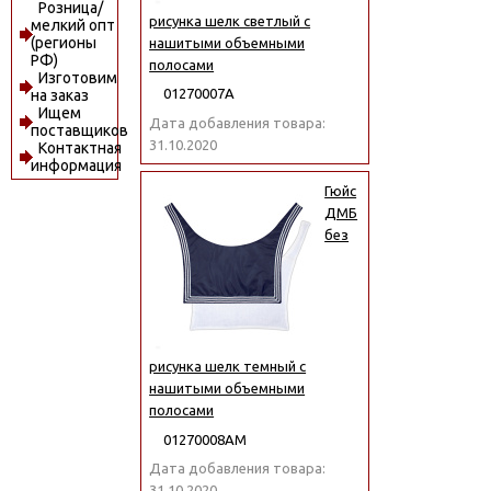
Розница/
рисунка шелк светлый с
мелкий опт
(регионы
нашитыми объемными
РФ)
полосами
Изготовим
01270007А
на заказ
Ищем
Дата добавления товара:
поставщиков
31.10.2020
Контактная
информация
Гюйс
ДМБ
без
рисунка шелк темный с
нашитыми объемными
полосами
01270008АМ
Дата добавления товара:
31.10.2020