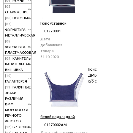
[04]
РЕМНИ
поиск
[05]
СНАРЯЖЕНИЕ
[06]
ПОГОНЫ
Гюйс уставной
[07]
ФУРНИТУРА
01270001
МЕТАЛЛИЧЕСКАЯ
Дата
[08]
добавления
ФУРНИТУРА
товара:
ПЛАСТМАССОВАЯ
31.10.2020
[09]
КАНИТЕЛЬ,
КАНИТЕЛЬНАЯ
Гюйс
ВЫШИВКА
ДМБ
[10]
х/б с
ГАЛАНТЕРЕЯ
[11]
ГАЛУННЫЕ
ЗНАКИ
РАЗЛИЧИЯ
ВМФ,
МОРСКОГО И
РЕЧНОГО
белой подкладкой
ФЛОТОВ
01270002АМ
[12]
БРЕЛОКИ
Дата добавления товара:
[13]
БЛЯХИ И