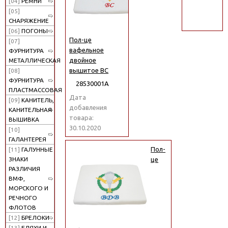
[04]
РЕМНИ
поиск
[05]
СНАРЯЖЕНИЕ
[06]
ПОГОНЫ
Пол-це
[07]
вафельное
ФУРНИТУРА
двойное
МЕТАЛЛИЧЕСКАЯ
вышитое ВС
[08]
ФУРНИТУРА
28530001А
ПЛАСТМАССОВАЯ
Дата
[09]
КАНИТЕЛЬ,
добавления
КАНИТЕЛЬНАЯ
товара:
ВЫШИВКА
30.10.2020
[10]
ГАЛАНТЕРЕЯ
Пол-
[11]
ГАЛУННЫЕ
ЗНАКИ
це
РАЗЛИЧИЯ
ВМФ,
МОРСКОГО И
РЕЧНОГО
ФЛОТОВ
[12]
БРЕЛОКИ
[13]
БЛЯХИ И