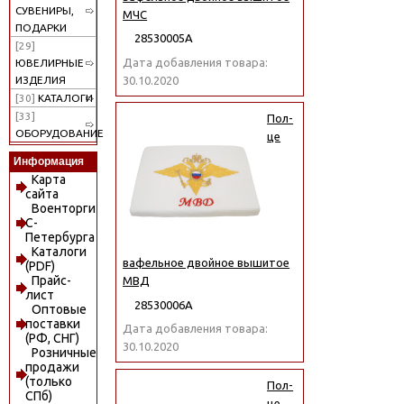
СУВЕНИРЫ,
МЧС
ПОДАРКИ
28530005А
[29]
Дата добавления товара:
ЮВЕЛИРНЫЕ
30.10.2020
ИЗДЕЛИЯ
[30]
КАТАЛОГИ
[33]
Пол-
ОБОРУДОВАНИЕ
це
Информация
Карта
сайта
Военторги
С-
Петербурга
Каталоги
вафельное двойное вышитое
(PDF)
Прайс-
МВД
лист
28530006А
Оптовые
поставки
Дата добавления товара:
(РФ, СНГ)
30.10.2020
Розничные
продажи
(только
Пол-
СПб)
це