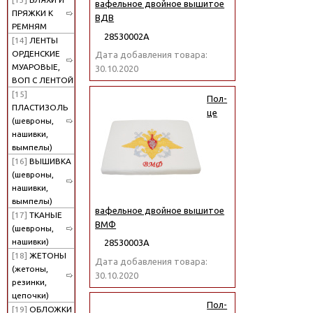
вафельное двойное вышитое
ПРЯЖКИ К
ВДВ
РЕМНЯМ
28530002А
[14]
ЛЕНТЫ
ОРДЕНСКИЕ
Дата добавления товара:
МУАРОВЫЕ,
30.10.2020
ВОП С ЛЕНТОЙ
[15]
Пол-
ПЛАСТИЗОЛЬ
це
(шевроны,
нашивки,
вымпелы)
[16]
ВЫШИВКА
(шевроны,
нашивки,
вымпелы)
вафельное двойное вышитое
[17]
ТКАНЫЕ
ВМФ
(шевроны,
нашивки)
28530003А
[18]
ЖЕТОНЫ
Дата добавления товара:
(жетоны,
30.10.2020
резинки,
цепочки)
Пол-
[19]
ОБЛОЖКИ