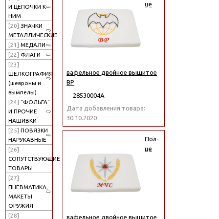
це
И ЦЕПОЧКИ К
НИМ
[20]
ЗНАЧКИ
МЕТАЛЛИЧЕСКИЕ
[21]
МЕДАЛИ
[22]
ФЛАГИ
[23]
вафельное двойное вышитое
ШЕЛКОГРАФИЯ
ВР
(шевроны и
вымпелы)
28530004А
[24]
"ФОЛЬГА"
Дата добавления товара:
И ПРОЧИЕ
30.10.2020
НАШИВКИ
[25]
ПОВЯЗКИ
Пол-
НАРУКАВНЫЕ
це
[26]
СОПУТСТВУЮЩИЕ
ТОВАРЫ
[27]
ПНЕВМАТИКА,
МАКЕТЫ
ОРУЖИЯ
[28]
вафельное двойное вышитое