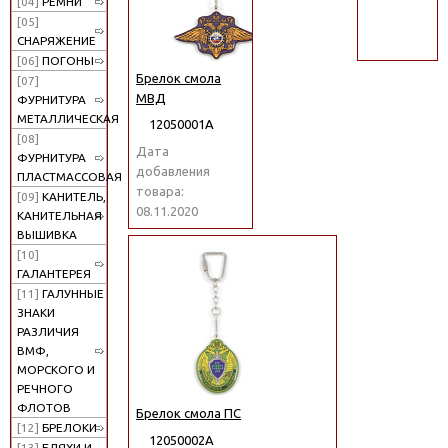
[04]
РЕМНИ
поиск
[05]
СНАРЯЖЕНИЕ
[06]
ПОГОНЫ
Брелок смола
[07]
МВД
ФУРНИТУРА
МЕТАЛЛИЧЕСКАЯ
12050001А
[08]
Дата
ФУРНИТУРА
добавления
ПЛАСТМАССОВАЯ
товара:
[09]
КАНИТЕЛЬ,
08.11.2020
КАНИТЕЛЬНАЯ
ВЫШИВКА
[10]
ГАЛАНТЕРЕЯ
[11]
ГАЛУННЫЕ
ЗНАКИ
РАЗЛИЧИЯ
ВМФ,
МОРСКОГО И
РЕЧНОГО
ФЛОТОВ
Брелок смола ПС
[12]
БРЕЛОКИ
12050002А
[13]
БЛЯХИ И