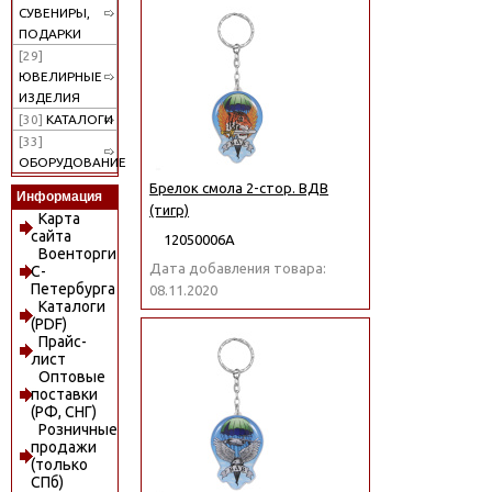
СУВЕНИРЫ,
ПОДАРКИ
[29]
ЮВЕЛИРНЫЕ
ИЗДЕЛИЯ
[30]
КАТАЛОГИ
[33]
ОБОРУДОВАНИЕ
Брелок смола 2-стор. ВДВ
Информация
(тигр)
Карта
сайта
12050006А
Военторги
Дата добавления товара:
С-
Петербурга
08.11.2020
Каталоги
(PDF)
Прайс-
лист
Оптовые
поставки
(РФ, СНГ)
Розничные
продажи
(только
СПб)