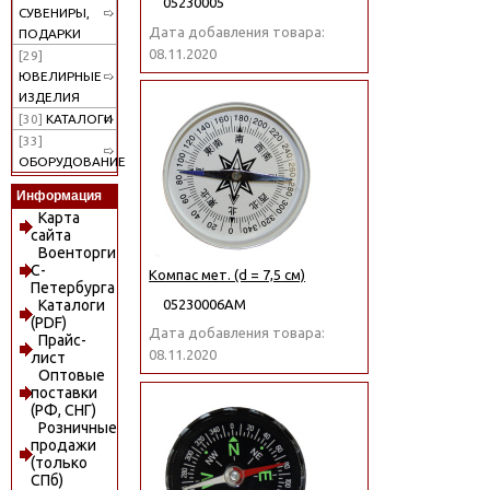
05230005
СУВЕНИРЫ,
Дата добавления товара:
ПОДАРКИ
08.11.2020
[29]
ЮВЕЛИРНЫЕ
ИЗДЕЛИЯ
[30]
КАТАЛОГИ
[33]
ОБОРУДОВАНИЕ
Информация
Карта
сайта
Военторги
С-
Компас мет. (d = 7,5 см)
Петербурга
05230006АМ
Каталоги
(PDF)
Дата добавления товара:
Прайс-
08.11.2020
лист
Оптовые
поставки
(РФ, СНГ)
Розничные
продажи
(только
СПб)