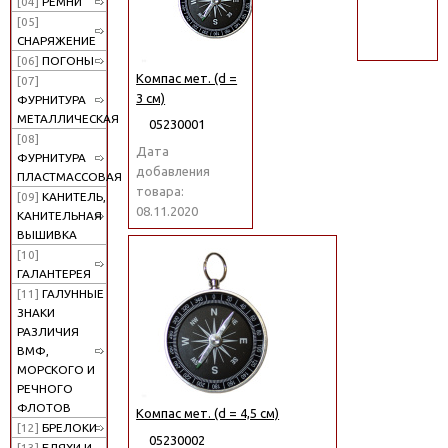
[04]
РЕМНИ
поиск
[05]
СНАРЯЖЕНИЕ
[06]
ПОГОНЫ
Компас мет. (d =
[07]
3 см)
ФУРНИТУРА
МЕТАЛЛИЧЕСКАЯ
05230001
[08]
Дата
ФУРНИТУРА
добавления
ПЛАСТМАССОВАЯ
товара:
[09]
КАНИТЕЛЬ,
08.11.2020
КАНИТЕЛЬНАЯ
ВЫШИВКА
[10]
ГАЛАНТЕРЕЯ
[11]
ГАЛУННЫЕ
ЗНАКИ
РАЗЛИЧИЯ
ВМФ,
МОРСКОГО И
РЕЧНОГО
ФЛОТОВ
Компас мет. (d = 4,5 см)
[12]
БРЕЛОКИ
05230002
[13]
БЛЯХИ И