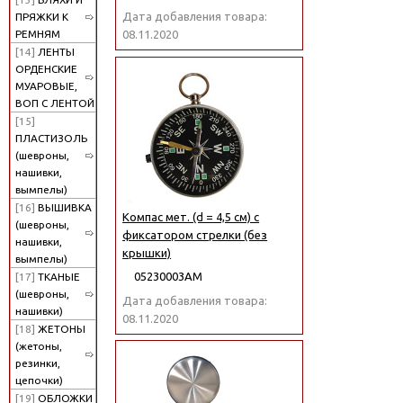
Дата добавления товара:
ПРЯЖКИ К
РЕМНЯМ
08.11.2020
[14]
ЛЕНТЫ
ОРДЕНСКИЕ
МУАРОВЫЕ,
ВОП С ЛЕНТОЙ
[15]
ПЛАСТИЗОЛЬ
(шевроны,
нашивки,
вымпелы)
[16]
ВЫШИВКА
Компас мет. (d = 4,5 см) с
(шевроны,
фиксатором стрелки (без
нашивки,
крышки)
вымпелы)
05230003АМ
[17]
ТКАНЫЕ
(шевроны,
Дата добавления товара:
нашивки)
08.11.2020
[18]
ЖЕТОНЫ
(жетоны,
резинки,
цепочки)
[19]
ОБЛОЖКИ