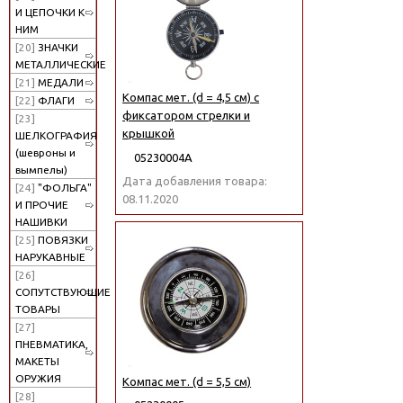
И ЦЕПОЧКИ К
НИМ
[20]
ЗНАЧКИ
МЕТАЛЛИЧЕСКИЕ
[21]
МЕДАЛИ
Компас мет. (d = 4,5 см) с
[22]
ФЛАГИ
фиксатором стрелки и
[23]
крышкой
ШЕЛКОГРАФИЯ
(шевроны и
05230004А
вымпелы)
Дата добавления товара:
[24]
"ФОЛЬГА"
08.11.2020
И ПРОЧИЕ
НАШИВКИ
[25]
ПОВЯЗКИ
НАРУКАВНЫЕ
[26]
СОПУТСТВУЮЩИЕ
ТОВАРЫ
[27]
ПНЕВМАТИКА,
МАКЕТЫ
ОРУЖИЯ
Компас мет. (d = 5,5 см)
[28]