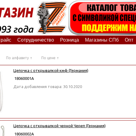
райс
Сотрудничество
Розница
Магазины СПб
Опт
По алфавиту
По цене
Цепочка с открывалкой кмф (Германия)
18060001А
Дата добавления товара: 30.10.2020
Цепочка с открывалкой черной Череп (Германия)
18060002А