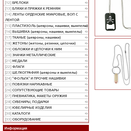
[12]
БРЕЛОКИ
[13]
БЛЯХИ И ПРЯЖКИ К РЕМНЯМ
[14]
ЛЕНТЫ ОРДЕНСКИЕ МУАРОВЫЕ, ВОП С
ЛЕНТОЙ
[15]
ПЛАСТИЗОЛЬ (шевроны, нашивки, вымпелы)
[16]
ВЫШИВКА (шевроны, нашивки, вымпелы)
[17]
ТКАНЫЕ (шевроны, нашивки)
[18]
ЖЕТОНЫ (жетоны, резинки, цепочки)
[19]
ОБЛОЖКИ И ЦЕПОЧКИ К НИМ
[20]
ЗНАЧКИ МЕТАЛЛИЧЕСКИЕ
[21]
МЕДАЛИ
[22]
ФЛАГИ
[23]
ШЕЛКОГРАФИЯ (шевроны и вымпелы)
[24]
"ФОЛЬГА" И ПРОЧИЕ НАШИВКИ
[25]
ПОВЯЗКИ НАРУКАВНЫЕ
[26]
СОПУТСТВУЮЩИЕ ТОВАРЫ
[27]
ПНЕВМАТИКА, МАКЕТЫ ОРУЖИЯ
[28]
СУВЕНИРЫ, ПОДАРКИ
[29]
ЮВЕЛИРНЫЕ ИЗДЕЛИЯ
[30]
КАТАЛОГИ
[33]
ОБОРУДОВАНИЕ
Информация