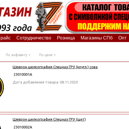
райс
Сотрудничество
Розница
Магазины СПб
Опт
По алфавиту
По цене
Шеврон шелкография Спецназ ГРУ (кругл.) сова
23010001А
Дата добавления товара: 08.11.2020
Шеврон шелкография Спецназ ГРУ (щит)
23010002А