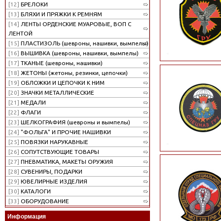
[12]
БРЕЛОКИ
[13]
БЛЯХИ И ПРЯЖКИ К РЕМНЯМ
[14]
ЛЕНТЫ ОРДЕНСКИЕ МУАРОВЫЕ, ВОП С
ЛЕНТОЙ
[15]
ПЛАСТИЗОЛЬ (шевроны, нашивки, вымпелы)
[16]
ВЫШИВКА (шевроны, нашивки, вымпелы)
[17]
ТКАНЫЕ (шевроны, нашивки)
[18]
ЖЕТОНЫ (жетоны, резинки, цепочки)
[19]
ОБЛОЖКИ И ЦЕПОЧКИ К НИМ
[20]
ЗНАЧКИ МЕТАЛЛИЧЕСКИЕ
[21]
МЕДАЛИ
[22]
ФЛАГИ
[23]
ШЕЛКОГРАФИЯ (шевроны и вымпелы)
[24]
"ФОЛЬГА" И ПРОЧИЕ НАШИВКИ
[25]
ПОВЯЗКИ НАРУКАВНЫЕ
[26]
СОПУТСТВУЮЩИЕ ТОВАРЫ
[27]
ПНЕВМАТИКА, МАКЕТЫ ОРУЖИЯ
[28]
СУВЕНИРЫ, ПОДАРКИ
[29]
ЮВЕЛИРНЫЕ ИЗДЕЛИЯ
[30]
КАТАЛОГИ
[33]
ОБОРУДОВАНИЕ
Информация