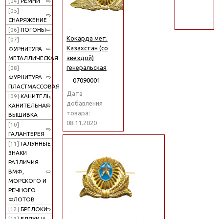
[04]
РЕМНИ
поиск
[05]
СНАРЯЖЕНИЕ
[06]
ПОГОНЫ
Кокарда мет.
[07]
Казахстан (со
ФУРНИТУРА
звездой)
МЕТАЛЛИЧЕСКАЯ
генеральская
[08]
ФУРНИТУРА
07090001
ПЛАСТМАССОВАЯ
Дата
[09]
КАНИТЕЛЬ,
добавления
КАНИТЕЛЬНАЯ
товара:
ВЫШИВКА
08.11.2020
[10]
ГАЛАНТЕРЕЯ
[11]
ГАЛУННЫЕ
ЗНАКИ
РАЗЛИЧИЯ
ВМФ,
МОРСКОГО И
РЕЧНОГО
ФЛОТОВ
[12]
БРЕЛОКИ
[13]
БЛЯХИ И