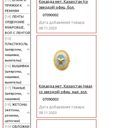
Кокарда мет. Казахстан (со
ПРЯЖКИ К
звездой) офиц. бол.
РЕМНЯМ
07090002
[14]
ЛЕНТЫ
ОРДЕНСКИЕ
Дата добавления товара:
МУАРОВЫЕ,
08.11.2020
ВОП С ЛЕНТОЙ
[15]
ПЛАСТИЗОЛЬ
(шевроны,
нашивки,
вымпелы)
[16]
ВЫШИВКА
(шевроны,
нашивки,
вымпелы)
Кокарда мет. Казахстан (овал
[17]
ТКАНЫЕ
со звездой) офиц. мал. зол.
(шевроны,
нашивки)
07090003
[18]
ЖЕТОНЫ
Дата добавления товара:
(жетоны,
08.11.2020
резинки,
цепочки)
[19]
ОБЛОЖКИ