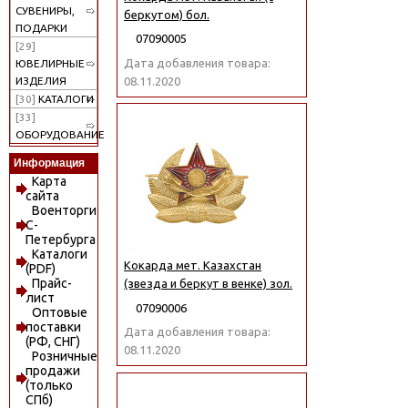
СУВЕНИРЫ,
беркутом) бол.
ПОДАРКИ
07090005
[29]
Дата добавления товара:
ЮВЕЛИРНЫЕ
08.11.2020
ИЗДЕЛИЯ
[30]
КАТАЛОГИ
[33]
ОБОРУДОВАНИЕ
Информация
Карта
сайта
Военторги
С-
Петербурга
Каталоги
Кокарда мет. Казахстан
(PDF)
Прайс-
(звезда и беркут в венке) зол.
лист
07090006
Оптовые
поставки
Дата добавления товара:
(РФ, СНГ)
08.11.2020
Розничные
продажи
(только
СПб)