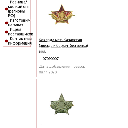
Розница/
мелкий опт
(регионы
РФ)
Изготовим
на заказ
Ищем
поставщиков
Контактная
Кокарда мет. Казахстан
информация
(звезда и беркут без венка)
зол.
07090007
Дата добавления товара:
08.11.2020