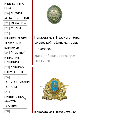
И ЦЕПОЧКИ К
НИМ
[20]
ЗНАЧКИ
МЕТАЛЛИЧЕСКИЕ
[21]
МЕДАЛИ
[22]
ФЛАГИ
[23]
Кокарда мет. Казахстан (овал
ШЕЛКОГРАФИЯ
со звездой) офиц. мал. защ.
(шевроны и
вымпелы)
07090004
[24]
"ФОЛЬГА"
Дата добавления товара:
И ПРОЧИЕ
08.11.2020
НАШИВКИ
[25]
ПОВЯЗКИ
НАРУКАВНЫЕ
[26]
СОПУТСТВУЮЩИЕ
ТОВАРЫ
[27]
ПНЕВМАТИКА,
МАКЕТЫ
ОРУЖИЯ
[28]
Кокарда мет. Казахстан (с